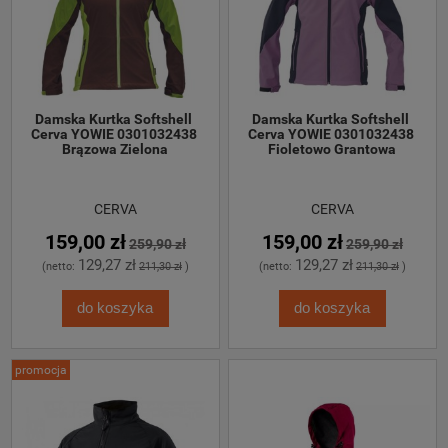
Damska Kurtka Softshell 
Damska Kurtka Softshell 
Cerva YOWIE 0301032438 
Cerva YOWIE 0301032438 
Brązowa Zielona
Fioletowo Grantowa
CERVA
CERVA
159,00 zł
159,00 zł
259,90 zł
259,90 zł
129,27 zł
129,27 zł
(netto:
211,30 zł
)
(netto:
211,30 zł
)
do koszyka
do koszyka
promocja