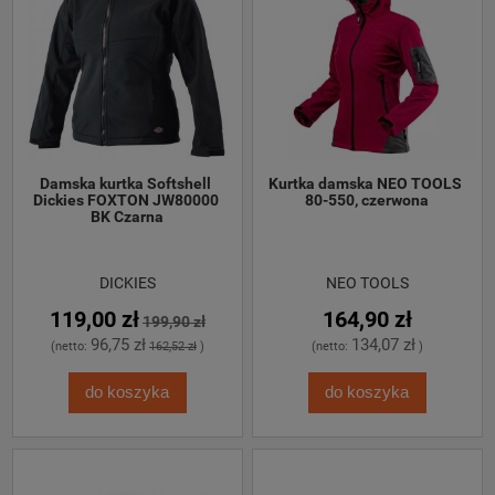
Damska kurtka Softshell 
Kurtka damska NEO TOOLS 
Dickies FOXTON JW80000 
80-550, czerwona
BK Czarna
DICKIES
NEO TOOLS
119,00 zł
164,90 zł
199,90 zł
96,75 zł
134,07 zł
(netto:
162,52 zł
)
(netto:
)
do koszyka
do koszyka