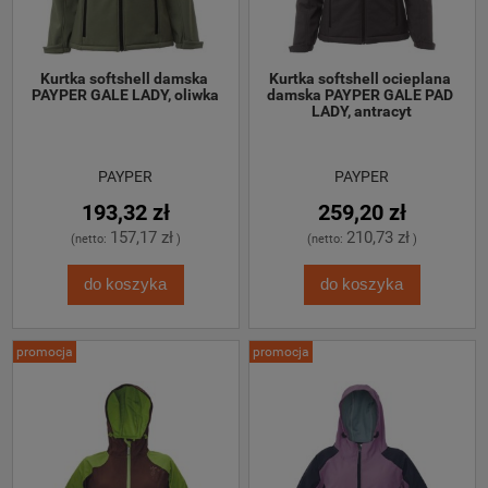
Kurtka softshell damska 
Kurtka softshell ocieplana 
PAYPER GALE LADY, oliwka
damska PAYPER GALE PAD 
LADY, antracyt
PAYPER
PAYPER
193,32 zł
259,20 zł
157,17 zł
210,73 zł
(netto:
)
(netto:
)
do koszyka
do koszyka
promocja
promocja