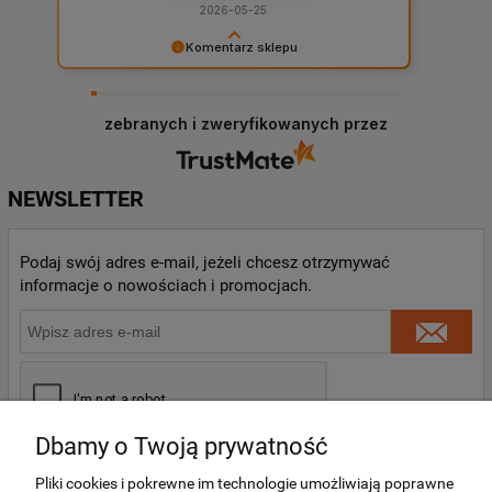
2026-05-25
Komentarz sklepu
Takie komentarze robią człowiekowi dzień oraz
budują motywację całej firmy. 💪 Bardzo
dziękujemy, Panie Bartłomieju. To naprawdę
zebranych i zweryfikowanych przez
wiele dla nas znaczy, że docenia Pan naszą
obsługę i jest Pan zadowolony. ❤️ Zapraszamy
ponownie!
NEWSLETTER
Podaj swój adres e-mail, jeżeli chcesz otrzymywać
informacje o nowościach i promocjach.
Dbamy o Twoją prywatność
Pliki cookies i pokrewne im technologie umożliwiają poprawne