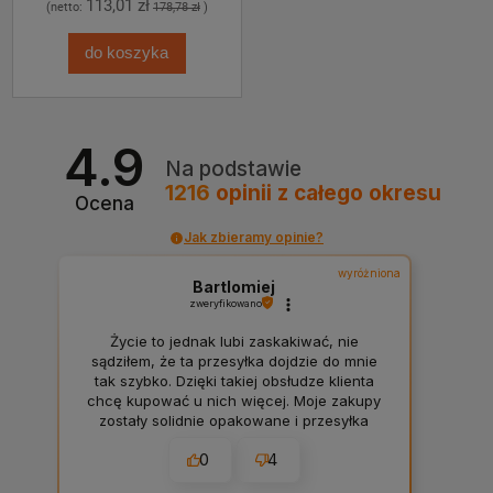
113,01 zł
(netto:
178,78 zł
)
do koszyka
4.9
Na podstawie
1216
opinii
z całego okresu
Ocena
Jak zbieramy opinie?
wyróżniona
Bartlomiej
zweryfikowano
Życie to jednak lubi zaskakiwać, nie
sądziłem, że ta przesyłka dojdzie do mnie
tak szybko. Dzięki takiej obsłudze klienta
chcę kupować u nich więcej. Moje zakupy
zostały solidnie opakowane i przesyłka
doszła bardzo czysta. Firma warta uwagi.
0
4