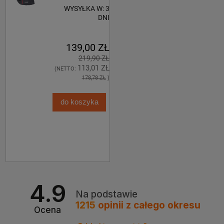
WYSYŁKA W:
3
DNI
139,00 ZŁ
219,90 ZŁ
113,01 ZŁ
(NETTO:
178,78 ZŁ
)
do koszyka
4.9
Na podstawie
1215
opinii
z całego okresu
Ocena