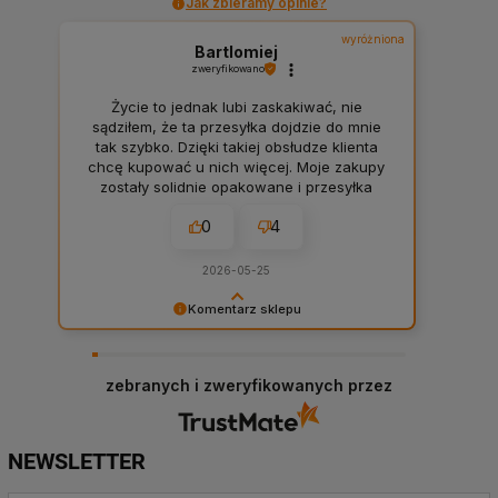
Jak zbieramy opinie?
wyróżniona
Bartlomiej
zweryfikowano
Życie to jednak lubi zaskakiwać, nie
sądziłem, że ta przesyłka dojdzie do mnie
tak szybko. Dzięki takiej obsłudze klienta
chcę kupować u nich więcej. Moje zakupy
zostały solidnie opakowane i przesyłka
doszła bardzo czysta. Firma warta uwagi.
0
4
2026-05-25
Komentarz sklepu
Takie komentarze robią człowiekowi dzień oraz
budują motywację całej firmy. 💪 Bardzo
dziękujemy, Panie Bartłomieju. To naprawdę
zebranych i zweryfikowanych przez
wiele dla nas znaczy, że docenia Pan naszą
obsługę i jest Pan zadowolony. ❤️ Zapraszamy
ponownie!
NEWSLETTER