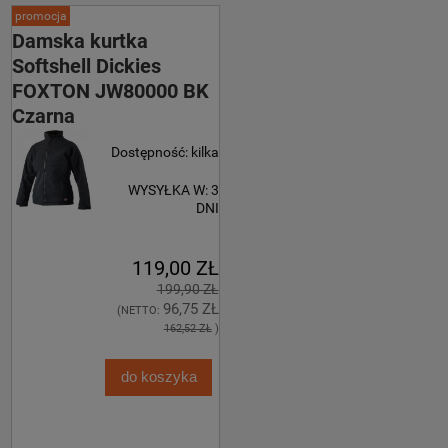
promocja
Damska kurtka
Softshell Dickies
FOXTON JW80000 BK
Czarna
Dostępność:
kilka
WYSYŁKA W:
3
DNI
119,00 ZŁ
199,90 ZŁ
96,75 ZŁ
(NETTO:
162,52 ZŁ
)
do koszyka