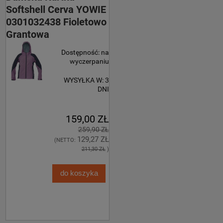
Softshell Cerva YOWIE
0301032438 Fioletowo
Grantowa
Dostępność:
na
wyczerpaniu
WYSYŁKA W:
3
DNI
159,00 ZŁ
259,90 ZŁ
129,27 ZŁ
(NETTO:
211,30 ZŁ
)
do koszyka