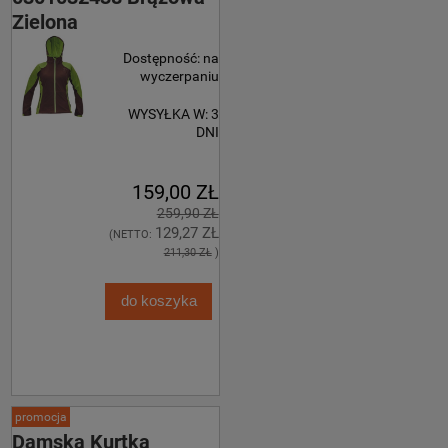
Zielona
Dostępność:
na
wyczerpaniu
WYSYŁKA W:
3
DNI
159,00 ZŁ
259,90 ZŁ
129,27 ZŁ
(NETTO:
211,30 ZŁ
)
do koszyka
promocja
Damska Kurtka