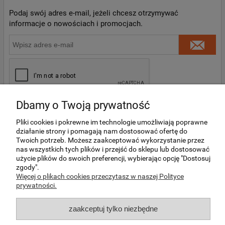
Podaj swój adres e-mail, jeżeli chcesz otrzymywać
informacje o nowościach i promocjach.
Dbamy o Twoją prywatność
Pliki cookies i pokrewne im technologie umożliwiają poprawne
działanie strony i pomagają nam dostosować ofertę do
Twoich potrzeb. Możesz zaakceptować wykorzystanie przez
O NAS
nas wszystkich tych plików i przejść do sklepu lub dostosować
użycie plików do swoich preferencji, wybierając opcję "Dostosuj
zgody".
MOJE KONTO
Więcej o plikach cookies przeczytasz w naszej Polityce
prywatności.
REGULAMINY I DODATKOWE INFORMACJE
zaakceptuj tylko niezbędne