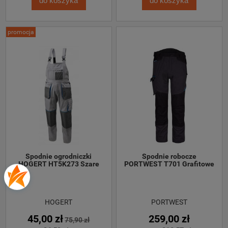
do koszyka
do koszyka
promocja
 Spodnie ogrodniczki 
 Spodnie robocze 
HOGERT HT5K273 Szare
PORTWEST T701 Grafitowe
HOGERT
PORTWEST
45,00 zł
259,00 zł
75,90 zł