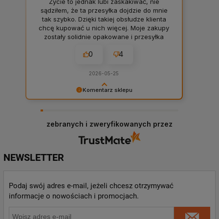
Życie to jednak lubi zaskakiwać, nie
sądziłem, że ta przesyłka dojdzie do mnie
tak szybko. Dzięki takiej obsłudze klienta
chcę kupować u nich więcej. Moje zakupy
zostały solidnie opakowane i przesyłka
doszła bardzo czysta. Firma warta uwagi.
0
4
2026-05-25
Komentarz sklepu
Takie komentarze robią człowiekowi dzień oraz
budują motywację całej firmy. 💪 Bardzo
dziękujemy, Panie Bartłomieju. To naprawdę
zebranych i zweryfikowanych przez
wiele dla nas znaczy, że docenia Pan naszą
obsługę i jest Pan zadowolony. ❤️ Zapraszamy
ponownie!
NEWSLETTER
Podaj swój adres e-mail, jeżeli chcesz otrzymywać
informacje o nowościach i promocjach.