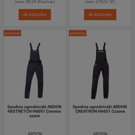
36,59 zł
210,57 zł
(netto:
61,71 zł
)
(netto:
)
do koszyka
do koszyka
promocja
promocja
Spodnie ogrodniczki ARDON 
Spodnie ogrodniczki ARDON 
4XSTRETCH H6091 Ciemno 
CREATRON H6651 Czarne
szare
ARDON
ARDON