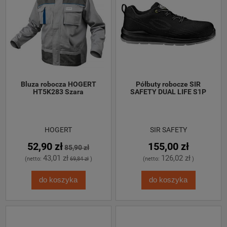
 Bluza robocza HOGERT 
 Półbuty robocze SIR 
HT5K283 Szara
SAFETY DUAL LIFE S1P
HOGERT
SIR SAFETY
52,90 zł
155,00 zł
85,90 zł
43,01 zł
126,02 zł
(netto:
69,84 zł
)
(netto:
)
do koszyka
do koszyka