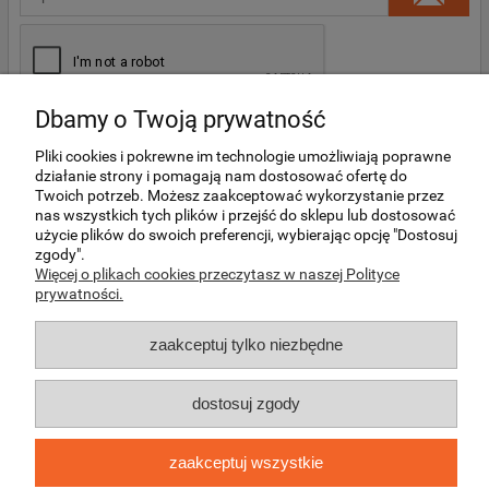
Dbamy o Twoją prywatność
Pliki cookies i pokrewne im technologie umożliwiają poprawne
działanie strony i pomagają nam dostosować ofertę do
Twoich potrzeb. Możesz zaakceptować wykorzystanie przez
O NAS
nas wszystkich tych plików i przejść do sklepu lub dostosować
użycie plików do swoich preferencji, wybierając opcję "Dostosuj
zgody".
MOJE KONTO
Więcej o plikach cookies przeczytasz w naszej Polityce
prywatności.
REGULAMINY I DODATKOWE INFORMACJE
zaakceptuj tylko niezbędne
INFORMACJE O PRODUKTACH
dostosuj zgody
zaakceptuj wszystkie