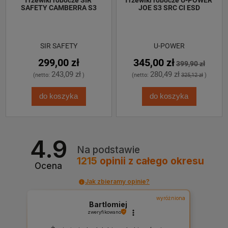
SAFETY CAMBERRA S3
JOE S3 SRC CI ESD
SIR SAFETY
U-POWER
299,00 zł
345,00 zł
399,90 zł
243,09 zł
280,49 zł
(netto:
)
(netto:
325,12 zł
)
do koszyka
do koszyka
4.9
Na podstawie
1215
opinii
z całego okresu
Ocena
Jak zbieramy opinie?
wyróżniona
Bartlomiej
zweryfikowano