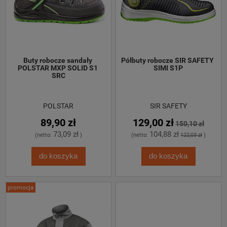
Buty robocze sandały 
Półbuty robocze SIR SAFETY 
POLSTAR MXP SOLID S1 
SIMI S1P
SRC
POLSTAR
SIR SAFETY
89,90 zł
129,00 zł
150,10 zł
73,09 zł
104,88 zł
(netto:
)
(netto:
122,03 zł
)
do koszyka
do koszyka
promocja