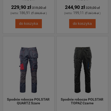
229,90 zł
244,90 zł
319,00 zł
329,00 zł
186,91 zł
199,11 zł
(netto:
259,35 zł
)
(netto:
267,48 zł
)
do koszyka
do koszyka
Spodnie robocze POLSTAR 
Spodnie robocze POLSTAR 
QUARTZ Szare
TOPAZ Czarne