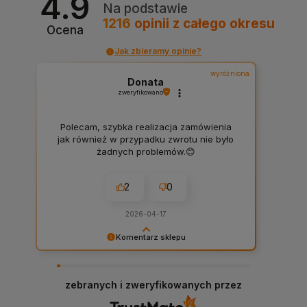
4.9
Na podstawie
1216
opinii
z całego okresu
Ocena
Jak zbieramy opinie?
wyróżniona
Donata
zweryfikowano
Polecam, szybka realizacja zamówienia
jak również w przypadku zwrotu nie było
żadnych problemów.😊
2
0
2026-04-17
Komentarz sklepu
Bardzo dziękujemy za komentarz i polecamy się
na przyszłość! :)
zebranych i zweryfikowanych przez