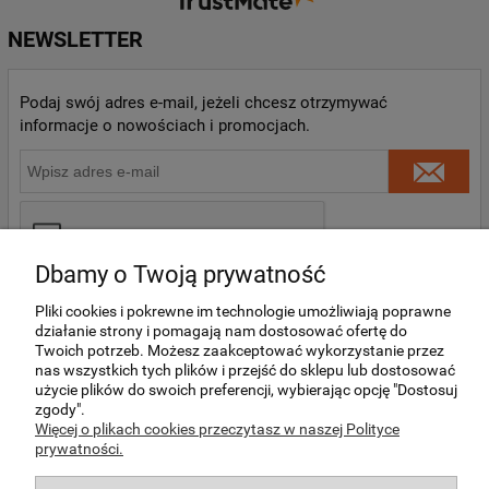
NEWSLETTER
Podaj swój adres e-mail, jeżeli chcesz otrzymywać
informacje o nowościach i promocjach.
Dbamy o Twoją prywatność
Pliki cookies i pokrewne im technologie umożliwiają poprawne
działanie strony i pomagają nam dostosować ofertę do
Twoich potrzeb. Możesz zaakceptować wykorzystanie przez
nas wszystkich tych plików i przejść do sklepu lub dostosować
O NAS
użycie plików do swoich preferencji, wybierając opcję "Dostosuj
zgody".
Więcej o plikach cookies przeczytasz w naszej Polityce
prywatności.
MOJE KONTO