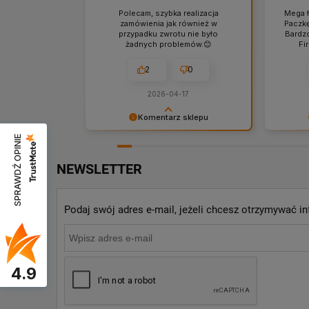
Polecam, szybka realizacja
Mega ł
zamówienia jak również w
Paczkę
przypadku zwrotu nie było
Bardz
żadnych problemów.😊
Fi
2
0
2026-04-17
Komentarz sklepu
SPRAWDŹ OPINIE
Bardzo dziękujemy za komentarz i
Dziękuje
polecamy się na przyszłość! :)
Valenty
ponowni
NEWSLETTER
Podaj swój adres e-mail, jeżeli chcesz otrzymywać 
4.9