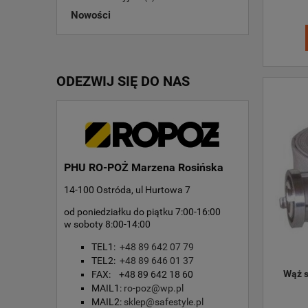
Nowości
ODEZWIJ SIĘ DO NAS
PHU RO-POŻ Marzena Rosińska
14-100 Ostróda, ul Hurtowa 7
od poniedziałku do piątku 7:00-16:00
w soboty 8:00-14:00
TEL1:
+48 89 642 07 79
TEL2:
+48 89 646 01 37
Wąż s
FAX: +48 89 642 18 60
MAIL1:
ro-poz@wp.pl
MAIL2:
sklep@safestyle.pl