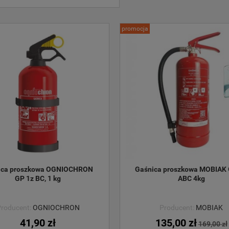
promocja
ica proszkowa OGNIOCHRON 
Gaśnica proszkowa MOBIAK 
GP 1z BC, 1 kg
ABC 4kg
roducent:
OGNIOCHRON
Producent:
MOBIAK
41,90 zł
135,00 zł
169,00 zł