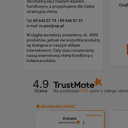
Skontaktuj się z naszym działem
Czuj
handlowym, a przygotujemy dla Ciebie
atrakcyjną ofertę.
Tel:
89 642 07 79
|
89 646 01 37
e-mail:
ro-poz@wp.pl
.
W ciągłej sprzedaży posiadamy ok. 4000
produktów, jednak nie wszystkie produkty
są dostępne w naszym sklepie
internetowym. Cały czas rozszerzamy
naszą internetową ofertę handlową o
kolejne produkty.
4.9
Ocena
Na podstawie
1216
opinii
z całego okre
Jak zbieramy opinie?
wyróżniona
Donata
zweryfikowano