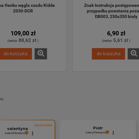
ka tlenku węgla czadu Kidde 
Znak Instrukcja postępowan
2030-DCR
przypadku powstania pożar
DB003, 250x350 biały
109,00 zł
6,90 zł
88,62 zł
5,61 zł
(netto:
)
(netto:
)
do koszyka
do koszyka
su
wyróżniona
Piotr
valentyna
zweryfikowano
zweryfikowano