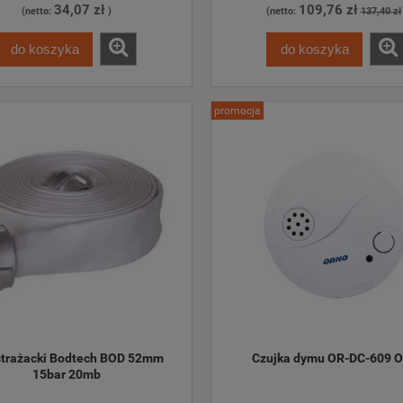
34,07 zł
109,76 zł
(netto:
)
(netto:
137,40 zł
do koszyka
do koszyka
promocja
trażacki Bodtech BOD 52mm 
Czujka dymu OR-DC-609 O
15bar 20mb