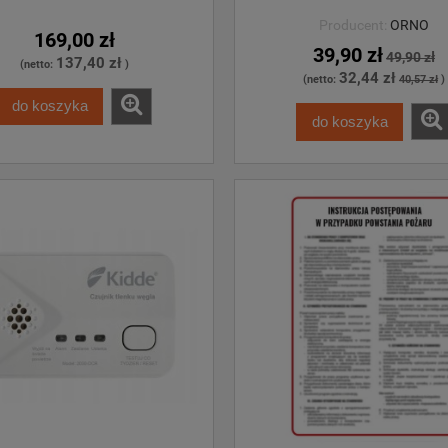
Producent:
ORNO
169,00 zł
39,90 zł
49,90 zł
137,40 zł
(netto:
)
32,44 zł
(netto:
40,57 zł
)
do koszyka
do koszyka