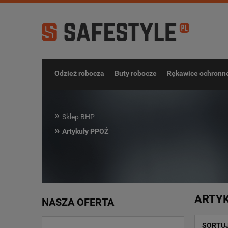
Odzież robocza
Buty robocze
Rękawice ochronn
»
Sklep BHP
»
Artykuły PPOŻ
ARTYK
NASZA OFERTA
SORTU