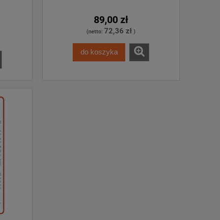
89,00 zł
72,36 zł
(netto:
)
do koszyka