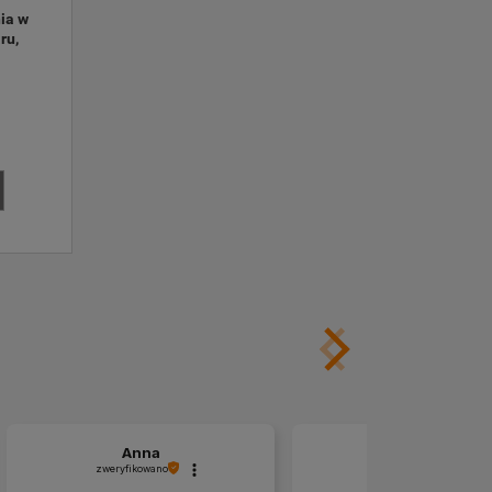
ia w 
u, 
Anna
Marek
zweryfikowano
zweryfikowano