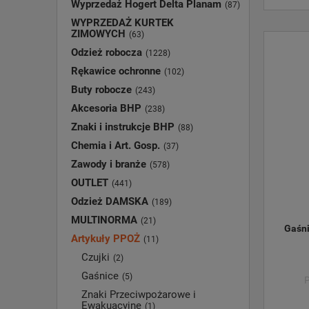
Wyprzedaż Hogert Delta Planam
(87)
WYPRZEDAŻ KURTEK
ZIMOWYCH
(63)
Odzież robocza
(1228)
Rękawice ochronne
(102)
Buty robocze
(243)
Akcesoria BHP
(238)
Znaki i instrukcje BHP
(88)
Chemia i Art. Gosp.
(37)
Zawody i branże
(578)
OUTLET
(441)
Odzież DAMSKA
(189)
MULTINORMA
(21)
Gaśn
Artykuły PPOŻ
(11)
Czujki
(2)
Gaśnice
(5)
P
Znaki Przeciwpożarowe i
Ewakuacyjne
(1)