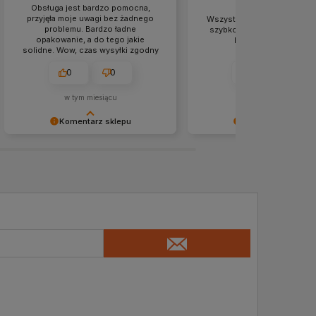
Obsługa jest bardzo pomocna,
przyjęła moje uwagi bez żadnego
Wszystko super -obsługa i 
problemu. Bardzo ładne
szybko sprawnie i dobrej ja
opakowanie, a do tego jakie
Polecam serdecznie
solidne. Wow, czas wysyłki zgodny
z informacjami na stronie, a to się
rzadko zdarza. Przesyłka dotarła do
0
0
0
0
mnie w mgnieniu oka. Świetna
obsługa. 👍️
w tym miesiącu
w tym miesiącu
Komentarz sklepu
Komentarz sklepu
Super, że udało nam się sprostać
Dziękujemy serdecznie za
Pani oczekiwaniom! 💪❤️
rekomendację i polecamy si
Pozdrawiamy serdecznie i
przyszłość! 🤝❤️
zapraszamy ponownie