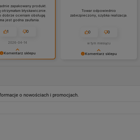
adnie zapakowany produkt.
 otrzymałam błyskawicznie.
Towar odpowiednio
o dobrze oceniam obsługę.
zabezpieczony, szybka realizacja.
rma jest godna zaufania.
1
0
0
0
2026-04-14
w tym miesiącu
Komentarz sklepu
Komentarz sklepu
my za tak miłą ocenę, Pani
Dziękujemy, Panie Piotrze, i
no! 🌸 Zapraszamy
zapraszamy ponownie! ❤️
e! ❤️
informacje o nowościach i promocjach.