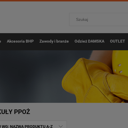
e
Akcesoria BHP
Zawody i branże
Odzież DAMSKA
OUTLET
UŁY PPOŻ
J WG:
NAZWA PRODUKTU A-Z