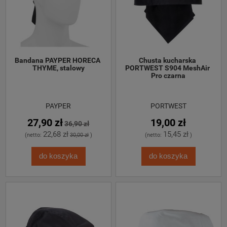
Bandana PAYPER HORECA 
Chusta kucharska 
THYME, stalowy
PORTWEST S904 MeshAir 
Pro czarna
PAYPER
PORTWEST
27,90 zł
19,00 zł
36,90 zł
22,68 zł
15,45 zł
(netto:
30,00 zł
)
(netto:
)
do koszyka
do koszyka