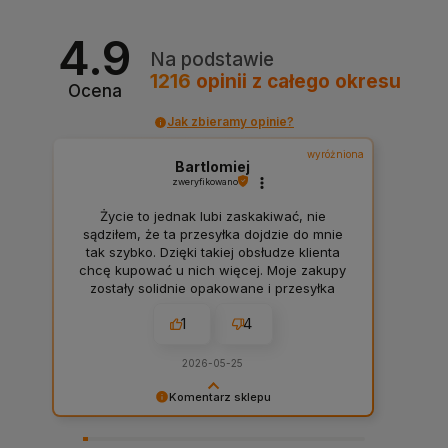
4.9
Na podstawie
1216
opinii
z całego okresu
Ocena
Jak zbieramy opinie?
wyróżniona
Bartlomiej
zweryfikowano
Życie to jednak lubi zaskakiwać, nie
sądziłem, że ta przesyłka dojdzie do mnie
tak szybko. Dzięki takiej obsłudze klienta
chcę kupować u nich więcej. Moje zakupy
zostały solidnie opakowane i przesyłka
doszła bardzo czysta. Firma warta uwagi.
1
4
2026-05-25
Komentarz sklepu
Takie komentarze robią człowiekowi dzień oraz
budują motywację całej firmy. 💪 Bardzo