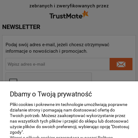
dziękujemy, Panie Bartłomieju. To naprawdę
zebranych i zweryfikowanych przez
wiele dla nas znaczy, że docenia Pan naszą
obsługę i jest Pan zadowolony. ❤️ Zapraszamy
ponownie!
NEWSLETTER
Podaj swój adres e-mail, jeżeli chcesz otrzymywać
informacje o nowościach i promocjach.
Dbamy o Twoją prywatność
Pliki cookies i pokrewne im technologie umożliwiają poprawne
działanie strony i pomagają nam dostosować ofertę do
Twoich potrzeb. Możesz zaakceptować wykorzystanie przez
nas wszystkich tych plików i przejść do sklepu lub dostosować
O NAS
użycie plików do swoich preferencji, wybierając opcję "Dostosuj
zgody".
Więcej o plikach cookies przeczytasz w naszej Polityce