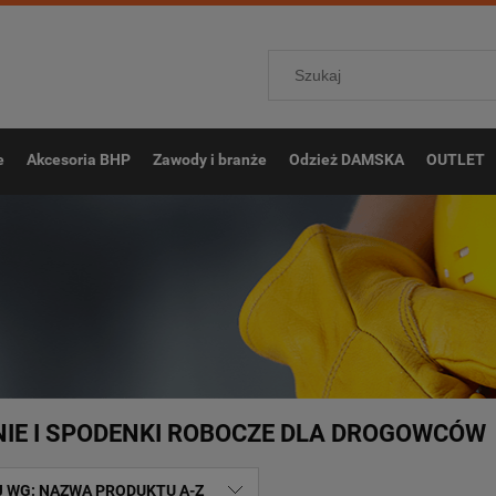
e
Akcesoria BHP
Zawody i branże
Odzież DAMSKA
OUTLET
IE I SPODENKI ROBOCZE DLA DROGOWCÓW
J WG:
NAZWA PRODUKTU A-Z