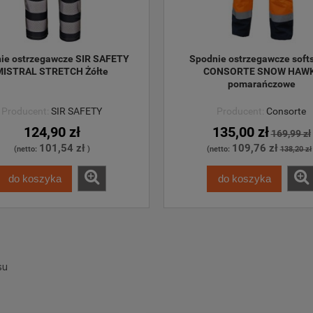
ie ostrzegawcze SIR SAFETY 
Spodnie ostrzegawcze softs
MISTRAL STRETCH Żółte
CONSORTE SNOW HAWK
pomarańczowe
Producent:
SIR SAFETY
Producent:
Consorte
124,90 zł
135,00 zł
169,99 zł
101,54 zł
109,76 zł
(netto:
)
(netto:
138,20 zł
do koszyka
do koszyka
su