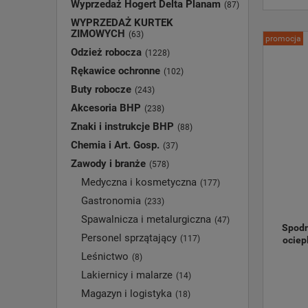
Wyprzedaż Hogert Delta Planam
(87)
WYPRZEDAŻ KURTEK
ZIMOWYCH
(63)
promocja
Odzież robocza
(1228)
Rękawice ochronne
(102)
Buty robocze
(243)
Akcesoria BHP
(238)
Znaki i instrukcje BHP
(88)
Chemia i Art. Gosp.
(37)
Zawody i branże
(578)
Medyczna i kosmetyczna
(177)
Gastronomia
(233)
Spawalnicza i metalurgiczna
(47)
Spodn
Personel sprzątający
(117)
ociep
Leśnictwo
(8)
Lakiernicy i malarze
(14)
Magazyn i logistyka
(18)