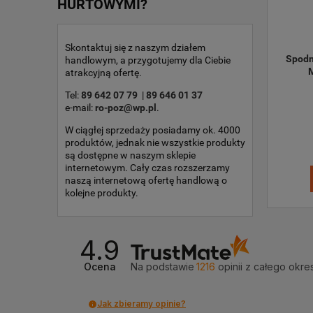
HURTOWYMI?
Skontaktuj się z naszym działem
Spodn
handlowym, a przygotujemy dla Ciebie
atrakcyjną ofertę.
Tel:
89 642 07 79
|
89 646 01 37
e-mail:
ro-poz@wp.pl
.
W ciągłej sprzedaży posiadamy ok. 4000
produktów, jednak nie wszystkie produkty
są dostępne w naszym sklepie
internetowym. Cały czas rozszerzamy
naszą internetową ofertę handlową o
kolejne produkty.
4.9
Ocena
Na podstawie
1216
opinii
z całego okre
Jak zbieramy opinie?