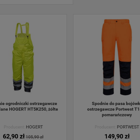
ie ogrodniczki ostrzegawcze 
Spodnie do pasa bojówki
lane HOGERT HT5K250, żółte
ostrzegawcze Portwest T1
pomarańczowy
Producent:
HOGERT
Producent:
PORTWEST
62,90 zł
149,90 zł
105,90 zł