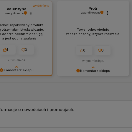
wyróżniona
Piotr
valentyna
zweryfikowano
zweryfikowano
adnie zapakowany produkt.
 otrzymałam błyskawicznie.
Towar odpowiednio
o dobrze oceniam obsługę.
zabezpieczony, szybka realizacja.
rma jest godna zaufania.
1
0
0
0
2026-04-14
w tym miesiącu
Komentarz sklepu
Komentarz sklepu
my za tak miłą ocenę, Pani
Dziękujemy, Panie Piotrze, i
no! 🌸 Zapraszamy
zapraszamy ponownie! ❤️
e! ❤️
informacje o nowościach i promocjach.