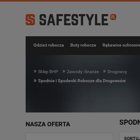
Odzież robocza
Buty robocze
Rękawice ochronn
»
»
»
Sklep BHP
Zawody i branże
Drogowcy
»
Spodnie i Spodenki Robocze dla Drogowców
SPODN
NASZA OFERTA
SORTU