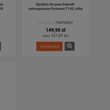
wy 
Spodnie do pasa bojówki 
VI 
ostrzegawcze Portwest T143, żółty
Producent:
PORTWEST
149,90 zł
121,87 zł
(netto:
)
do koszyka