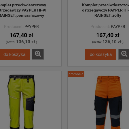
mplet przeciwdeszczowy 
Komplet przeciwdeszczo
trzegawczy PAYPER HI-VI 
ostrzegawczy PAYPER HI-
RAINSET, pomarańczowy
RAINSET, żółty
Producent:
PAYPER
Producent:
PAYPER
167,40 zł
167,40 zł
136,10 zł
136,10 zł
(netto:
)
(netto:
)
do koszyka
do koszyka
promocja