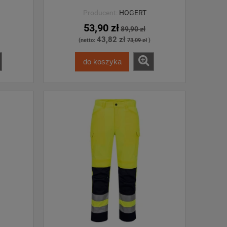
Producent:
HOGERT
53,90 zł
89,90 zł
43,82 zł
(netto:
73,09 zł
)
do koszyka