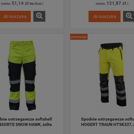
51,14 zł
121,87 zł
(netto:
86,10 zł
)
(netto:
)
do koszyka
do koszyka
promocja
nie ostrzegawcze softshell 
Spodnie ostrzegawcze softs
SORTE SNOW HAWK, żółte
HOGERT TRAUN HT5K337, ż