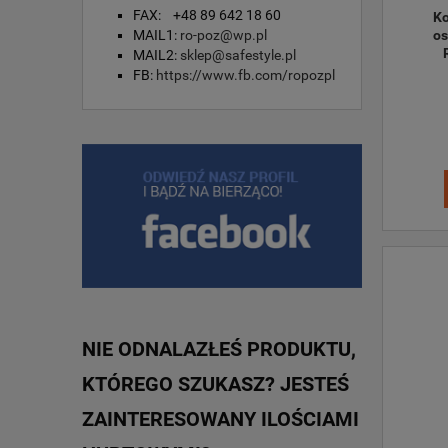
FAX: +48 89 642 18 60
Ko
MAIL1:
ro-poz@wp.pl
os
MAIL2:
sklep@safestyle.pl
FB:
https://www.fb.com/ropozpl
NIE ODNALAZŁEŚ PRODUKTU,
KTÓREGO SZUKASZ? JESTEŚ
ZAINTERESOWANY ILOŚCIAMI