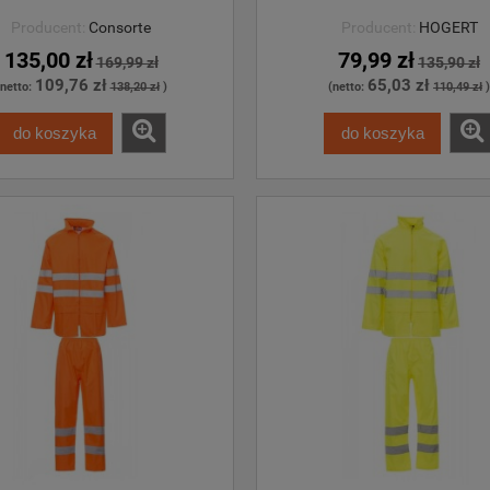
Producent:
Consorte
Producent:
HOGERT
135,00 zł
79,99 zł
169,99 zł
135,90 zł
109,76 zł
65,03 zł
(netto:
138,20 zł
)
(netto:
110,49 zł
)
do koszyka
do koszyka