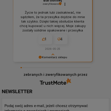
Bartlomiej
zweryfikowano
Życie to jednak lubi zaskakiwać, nie
sądziłem, że ta przesyłka dojdzie do mnie
tak szybko. Dzięki takiej obsłudze klienta
chcę kupować u nich więcej. Moje zakupy
zostały solidnie opakowane i przesyłka
doszła bardzo czysta. Firma warta uwagi.
1
4
2026-05-25
Komentarz sklepu
Takie komentarze robią człowiekowi dzień oraz
budują motywację całej firmy. 💪 Bardzo
dziękujemy, Panie Bartłomieju. To naprawdę
zebranych i zweryfikowanych przez
wiele dla nas znaczy, że docenia Pan naszą
obsługę i jest Pan zadowolony. ❤️ Zapraszamy
ponownie!
NEWSLETTER
Podaj swój adres e-mail, jeżeli chcesz otrzymywać