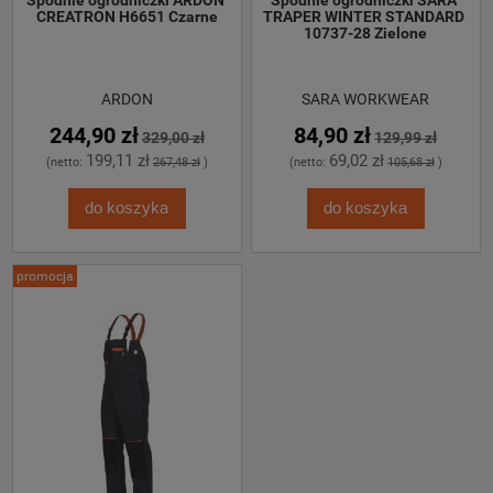
CREATRON H6651 Czarne
TRAPER WINTER STANDARD 
10737-28 Zielone
ARDON
SARA WORKWEAR
244,90 zł
84,90 zł
329,00 zł
129,99 zł
199,11 zł
69,02 zł
(netto:
267,48 zł
)
(netto:
105,68 zł
)
do koszyka
do koszyka
promocja