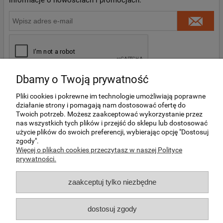
informacje o nowościach i promocjach.
Dbamy o Twoją prywatność
Pliki cookies i pokrewne im technologie umożliwiają poprawne
działanie strony i pomagają nam dostosować ofertę do
Twoich potrzeb. Możesz zaakceptować wykorzystanie przez
O NAS
nas wszystkich tych plików i przejść do sklepu lub dostosować
użycie plików do swoich preferencji, wybierając opcję "Dostosuj
zgody".
MOJE KONTO
Więcej o plikach cookies przeczytasz w naszej Polityce
prywatności.
REGULAMINY I DODATKOWE INFORMACJE
zaakceptuj tylko niezbędne
INFORMACJE O PRODUKTACH
dostosuj zgody