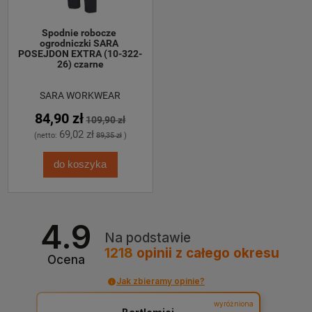
Spodnie robocze 
ogrodniczki SARA 
POSEJDON EXTRA (10-322-
26) czarne
SARA WORKWEAR
84,90 zł
109,90 zł
69,02 zł
(netto:
89,35 zł
)
do koszyka
4.9
Na podstawie
1218
opinii
z całego okresu
Ocena
Jak zbieramy opinie?
wyróżniona