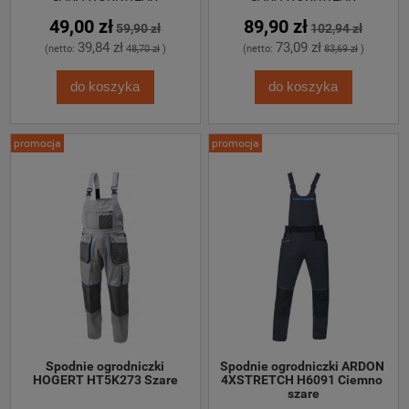
49,00 zł
89,90 zł
59,90 zł
102,94 zł
39,84 zł
73,09 zł
(netto:
48,70 zł
)
(netto:
83,69 zł
)
do koszyka
do koszyka
promocja
promocja
 Spodnie ogrodniczki 
Spodnie ogrodniczki ARDON 
HOGERT HT5K273 Szare
4XSTRETCH H6091 Ciemno 
szare