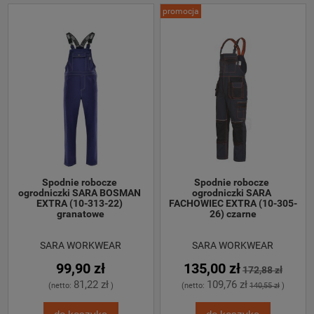
promocja
Spodnie robocze 
Spodnie robocze 
ogrodniczki SARA BOSMAN 
ogrodniczki SARA 
EXTRA (10-313-22) 
FACHOWIEC EXTRA (10-305-
granatowe
26) czarne
SARA WORKWEAR
SARA WORKWEAR
99,90 zł
135,00 zł
172,88 zł
81,22 zł
109,76 zł
(netto:
)
(netto:
140,55 zł
)