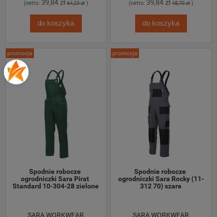
39,84 zł
39,84 zł
(netto:
64,23 zł
)
(netto:
48,70 zł
)
do koszyka
do koszyka
promocja
promocja
Spodnie robocze 
Spodnie robocze 
ogrodniczki Sara Pirat 
ogrodniczki Sara Rocky (11-
Standard 10-304-28 zielone
312 70) szare
SARA WORKWEAR
SARA WORKWEAR