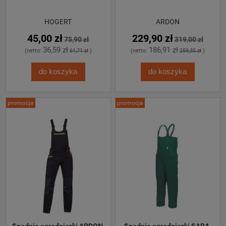
HOGERT
ARDON
45,00 zł
229,90 zł
75,90 zł
319,00 zł
36,59 zł
186,91 zł
(netto:
61,71 zł
)
(netto:
259,35 zł
)
do koszyka
do koszyka
promocja
promocja
Spodnie ogrodniczki ARDON 
Spodnie ogrodniczki SARA 