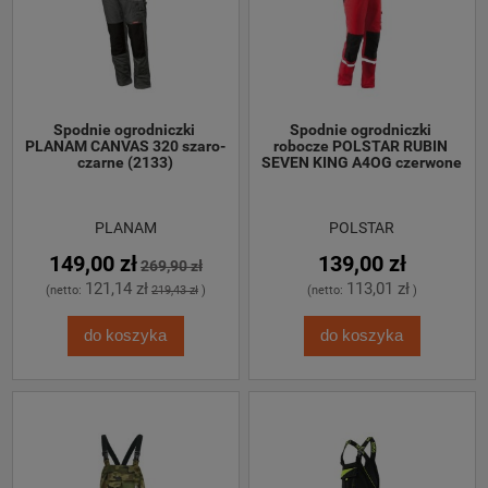
Spodnie ogrodniczki 
Spodnie ogrodniczki 
PLANAM CANVAS 320 szaro-
robocze POLSTAR RUBIN 
czarne (2133)
SEVEN KING A4OG czerwone
PLANAM
POLSTAR
149,00 zł
139,00 zł
269,90 zł
121,14 zł
113,01 zł
(netto:
219,43 zł
)
(netto:
)
do koszyka
do koszyka