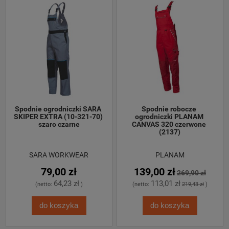
Spodnie ogrodniczki SARA 
Spodnie robocze 
SKIPER EXTRA (10-321-70) 
ogrodniczki PLANAM 
szaro czarne
CANVAS 320 czerwone 
(2137)
SARA WORKWEAR
PLANAM
79,00 zł
139,00 zł
269,90 zł
64,23 zł
113,01 zł
(netto:
)
(netto:
219,43 zł
)
do koszyka
do koszyka