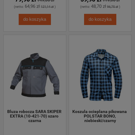
64,96 zł
48,70 zł
(netto:
121,14 zł
)
(netto:
96,75 zł
)
do koszyka
do koszyka
Bluza robocza SARA SKIPER 
Koszula ocieplana pikowana 
EXTRA (10-421-70) szaro 
POLSTAR BONO, 
czarna
niebieski/czarny