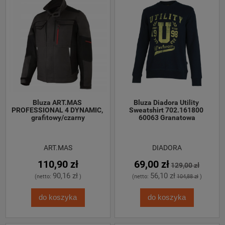
Bluza ART.MAS 
Bluza Diadora Utility 
PROFESSIONAL 4 DYNAMIC, 
Sweatshirt 702.161800 
grafitowy/czarny
60063 Granatowa
ART.MAS
DIADORA
110,90 zł
69,00 zł
129,00 zł
90,16 zł
56,10 zł
(netto:
)
(netto:
104,88 zł
)
do koszyka
do koszyka