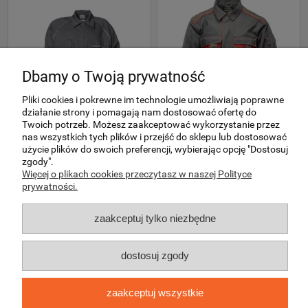
Dbamy o Twoją prywatność
Pliki cookies i pokrewne im technologie umożliwiają poprawne
działanie strony i pomagają nam dostosować ofertę do
Twoich potrzeb. Możesz zaakceptować wykorzystanie przez
nas wszystkich tych plików i przejść do sklepu lub dostosować
Bluza robocza PLANAM 
Bluza robocza POLSTAR 
CANVAS 320 szara (2113)
QUARTZ Szara
użycie plików do swoich preferencji, wybierając opcję "Dostosuj
zgody".
Więcej o plikach cookies przeczytasz w naszej Polityce
prywatności.
PLANAM
POLSTAR
zaakceptuj tylko niezbędne
113,90 zł
129,00 zł
189,90 zł
92,60 zł
104,88 zł
(netto:
154,39 zł
)
(netto:
)
dostosuj zgody
do koszyka
do koszyka
zaakceptuj wszystkie