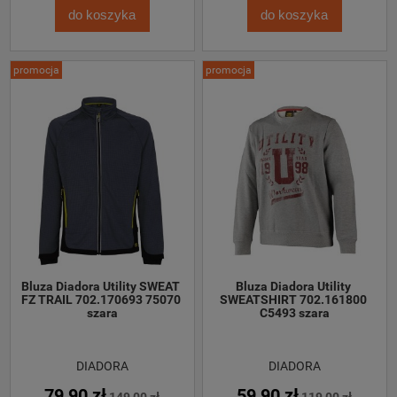
do koszyka
do koszyka
promocja
promocja
Bluza Diadora Utility SWEAT 
Bluza Diadora Utility 
FZ TRAIL 702.170693 75070 
SWEATSHIRT 702.161800 
szara
C5493 szara
DIADORA
DIADORA
79,90 zł
59,90 zł
149,00 zł
119,00 zł