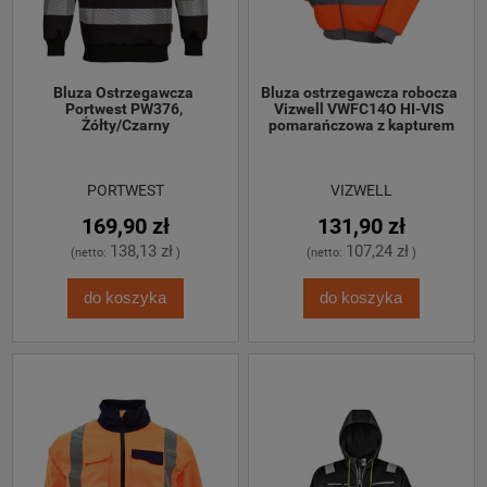
Bluza Ostrzegawcza 
Bluza ostrzegawcza robocza 
Portwest PW376, 
Vizwell VWFC14O HI-VIS 
Żółty/Czarny
pomarańczowa z kapturem
PORTWEST
VIZWELL
169,90 zł
131,90 zł
138,13 zł
107,24 zł
(netto:
)
(netto:
)
do koszyka
do koszyka