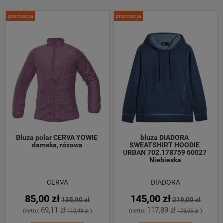
promocja
promocja
Bluza polar CERVA YOWIE 
bluza DIADORA 
damska, różowa
SWEATSHIRT HOODIE 
URBAN 702.178759 60027 
Niebieska
CERVA
DIADORA
85,00 zł
145,00 zł
135,90 zł
219,00 zł
69,11 zł
117,89 zł
(netto:
110,49 zł
)
(netto:
178,05 zł
)