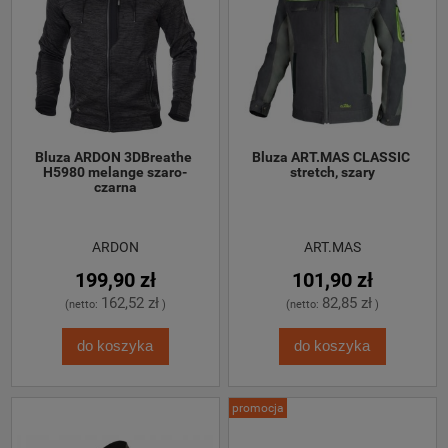
Bluza ARDON 3DBreathe 
Bluza ART.MAS CLASSIC 
H5980 melange szaro-
stretch, szary
czarna
ARDON
ART.MAS
199,90 zł
101,90 zł
162,52 zł
82,85 zł
(netto:
)
(netto:
)
do koszyka
do koszyka
promocja