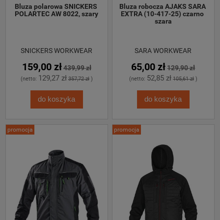
Bluza polarowa SNICKERS 
Bluza robocza AJAKS SARA 
POLARTEC AW 8022, szary
EXTRA (10-417-25) czarno 
szara
SNICKERS WORKWEAR
SARA WORKWEAR
159,00 zł
65,00 zł
439,99 zł
129,90 zł
129,27 zł
52,85 zł
(netto:
357,72 zł
)
(netto:
105,61 zł
)
do koszyka
do koszyka
promocja
promocja