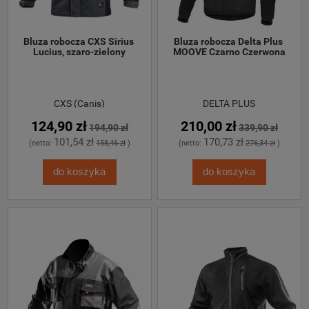
Bluza robocza CXS Sirius 
Bluza robocza Delta Plus 
Lucius, szaro-zielony
MOOVE Czarno Czerwona
CXS (Canis)
DELTA PLUS
124,90 zł
210,00 zł
194,90 zł
339,90 zł
101,54 zł
170,73 zł
(netto:
158,46 zł
)
(netto:
276,34 zł
)
do koszyka
do koszyka