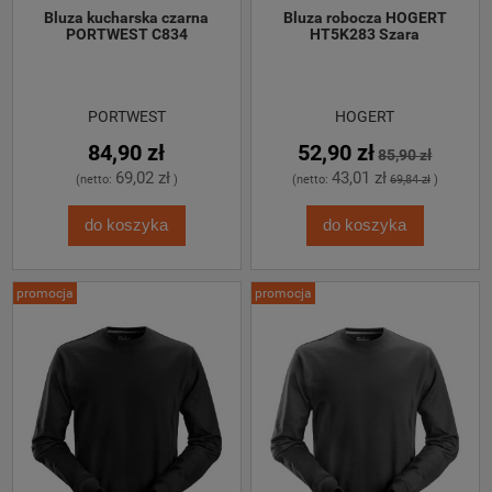
 Bluza kucharska czarna 
 Bluza robocza HOGERT 
PORTWEST C834
HT5K283 Szara
PORTWEST
HOGERT
84,90 zł
52,90 zł
85,90 zł
69,02 zł
43,01 zł
(netto:
)
(netto:
69,84 zł
)
do koszyka
do koszyka
promocja
promocja