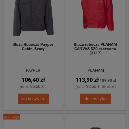
Bluza Robocza Payper 
Bluza robocza PLANAM 
Cabin, Szary
CANVAS 320 czerwona 
(2117)
PAYPER
PLANAM
106,40 zł
113,90 zł
189,90 zł
86,50 zł
92,60 zł
(netto:
)
(netto:
154,39 zł
)
do koszyka
do koszyka
promocja