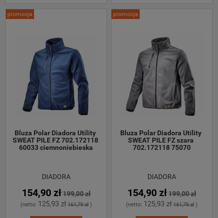
promocja
promocja
Bluza Polar Diadora Utility 
Bluza Polar Diadora Utility 
SWEAT PILE FZ 702.172118 
SWEAT PILE FZ szara 
60033 ciemnoniebieska
702.172118 75070
DIADORA
DIADORA
154,90 zł
154,90 zł
199,00 zł
199,00 zł
125,93 zł
125,93 zł
(netto:
161,79 zł
)
(netto:
161,79 zł
)