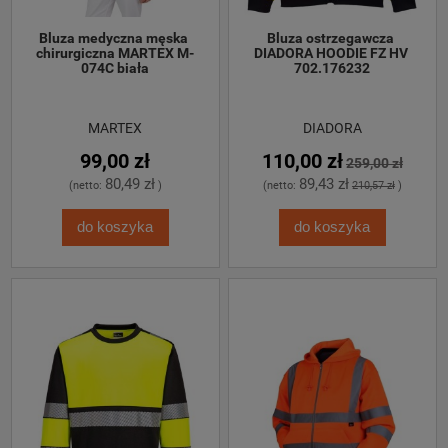
Bluza medyczna męska 
Bluza ostrzegawcza 
chirurgiczna MARTEX M-
DIADORA HOODIE FZ HV 
074C biała
702.176232
MARTEX
DIADORA
99,00 zł
110,00 zł
259,00 zł
80,49 zł
89,43 zł
(netto:
)
(netto:
210,57 zł
)
do koszyka
do koszyka