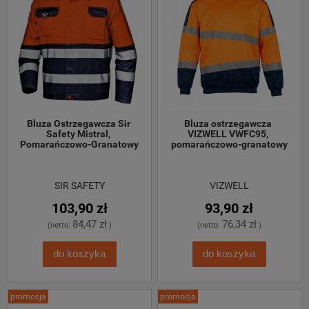
Bluza Ostrzegawcza Sir 
Bluza ostrzegawcza 
Safety Mistral, 
VIZWELL VWFC95, 
Pomarańczowo-Granatowy
pomarańczowo-granatowy
SIR SAFETY
VIZWELL
103,90 zł
93,90 zł
84,47 zł
76,34 zł
(netto:
)
(netto:
)
do koszyka
do koszyka
promocja
promocja