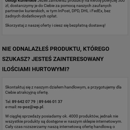
Usługi Kurierskie
Jeżeli zamówisz produkty na kwotę powyżej 500
zł, dostarczymy je do Ciebie za pomocą naszych zaufanych
partnerów kurierskich, w tym InPost, DPD, DHL i FedEx, bez
żadnych dodatkowych opłat.
Skorzystaj z naszej oferty i ciesz się bezpłatną dostawą!
NIE ODNALAZŁEŚ PRODUKTU, KTÓREGO
SZUKASZ? JESTEŚ ZAINTERESOWANY
ILOŚCIAMI HURTOWYMI?
Skontaktuj się z naszym działem handlowym, a przygotujemy dla
Ciebie atrakcyjną ofertę.
Tel:
89 642 07 79
|
89 646 01 37
e-mail:
ro-poz@wp.pl
.
W ciągłej sprzedaży posiadamy ok. 4000 produktów, jednak nie
wszystkie produkty są dostępne w naszym sklepie internetowym.
Cały czas rozszerzamy naszą internetową ofertę handlową o