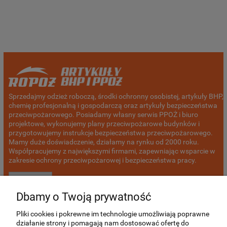
Sprzedajmy odzież roboczą, środki ochronny osobistej, artykuły BHP,
chemię profesjonalną i gospodarczą oraz artykuły bezpieczeństwa
przeciwpożarowego. Posiadamy własny serwis PPOŻ i biuro
projektowe, wykonujemy plany przeciwpożarowe budynków i
przygotowujemy instrukcje bezpieczeństwa przeciwpożarowego.
Mamy duże doświadczenie, działamy na rynku od 2000 roku.
Współpracujemy z największymi firmami, zapewniając wsparcie w
zakresie ochrony przeciwpożarowej i bezpieczeństwa pracy.
więcej >
Dbamy o Twoją prywatność
Pliki cookies i pokrewne im technologie umożliwiają poprawne
działanie strony i pomagają nam dostosować ofertę do