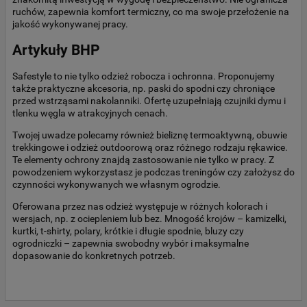
ruchów, zapewnia komfort termiczny, co ma swoje przełożenie na
jakość wykonywanej pracy.
Artykuły BHP
Safestyle to nie tylko odzież robocza i ochronna. Proponujemy
także praktyczne akcesoria, np. paski do spodni czy chroniące
przed wstrząsami nakolanniki. Ofertę uzupełniają czujniki dymu i
tlenku węgla w atrakcyjnych cenach.
Twojej uwadze polecamy również bieliznę termoaktywną, obuwie
trekkingowe i odzież outdoorową oraz różnego rodzaju rękawice.
Te elementy ochrony znajdą zastosowanie nie tylko w pracy. Z
powodzeniem wykorzystasz je podczas treningów czy założysz do
czynności wykonywanych we własnym ogrodzie.
Oferowana przez nas odzież występuje w różnych kolorach i
wersjach, np. z ociepleniem lub bez. Mnogość krojów – kamizelki,
kurtki, t-shirty, polary, krótkie i długie spodnie, bluzy czy
ogrodniczki – zapewnia swobodny wybór i maksymalne
dopasowanie do konkretnych potrzeb.