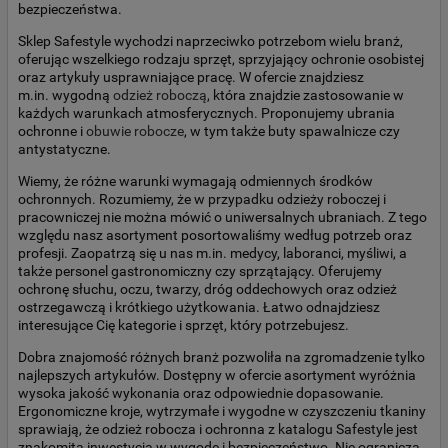
bezpieczeństwa.
Sklep Safestyle wychodzi naprzeciwko potrzebom wielu branż,
oferując wszelkiego rodzaju sprzęt, sprzyjający ochronie osobistej
oraz artykuły usprawniające pracę. W ofercie znajdziesz
m.in. wygodną
odzież roboczą
, która znajdzie zastosowanie w
każdych warunkach atmosferycznych. Proponujemy ubrania
ochronne i
obuwie robocze
, w tym także buty spawalnicze czy
antystatyczne.
Wiemy, że różne warunki wymagają odmiennych środków
ochronnych. Rozumiemy, że w przypadku odzieży roboczej i
pracowniczej nie można mówić o uniwersalnych ubraniach. Z tego
względu nasz asortyment posortowaliśmy według potrzeb oraz
profesji. Zaopatrzą się u nas m.in. medycy, laboranci, myśliwi, a
także personel gastronomiczny czy sprzątający. Oferujemy
ochronę słuchu, oczu, twarzy, dróg oddechowych oraz odzież
ostrzegawczą i krótkiego użytkowania. Łatwo odnajdziesz
interesujące Cię kategorie i sprzęt, który potrzebujesz.
Dobra znajomość różnych branż pozwoliła na zgromadzenie tylko
najlepszych artykułów. Dostępny w ofercie asortyment wyróżnia
wysoka jakość wykonania oraz odpowiednie dopasowanie.
Ergonomiczne kroje, wytrzymałe i wygodne w czyszczeniu tkaniny
sprawiają, że odzież robocza i ochronna z katalogu Safestyle jest
znakomitą inwestycją w wygodę i bezpieczeństwo. Nie ogranicza