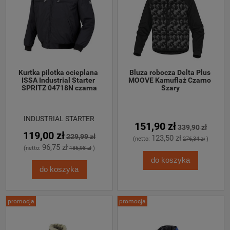
Kurtka pilotka ocieplana 
Bluza robocza Delta Plus 
ISSA Industrial Starter 
MOOVE Kamuflaż Czarno 
SPRITZ 04718N czarna
Szary
INDUSTRIAL STARTER
151,90 zł
339,90 zł
119,00 zł
229,99 zł
123,50 zł
(netto:
276,34 zł
)
96,75 zł
(netto:
186,98 zł
)
do koszyka
do koszyka
promocja
promocja