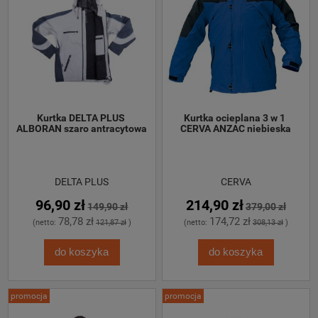
Kurtka DELTA PLUS 
Kurtka ocieplana 3 w 1 
ALBORAN szaro antracytowa
CERVA ANZAC niebieska
DELTA PLUS
CERVA
96,90 zł
214,90 zł
149,90 zł
379,00 zł
78,78 zł
174,72 zł
(netto:
121,87 zł
)
(netto:
308,13 zł
)
do koszyka
do koszyka
promocja
promocja