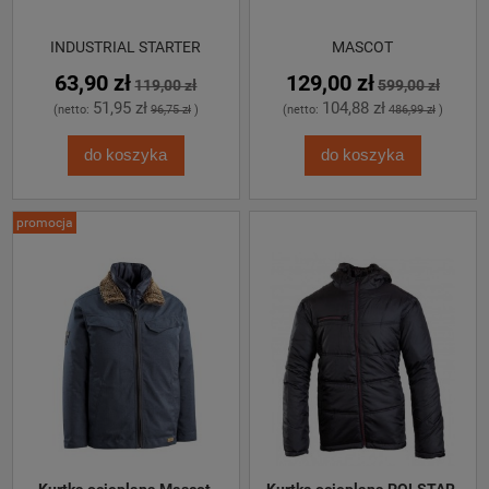
INDUSTRIAL STARTER
MASCOT
63,90 zł
129,00 zł
119,00 zł
599,00 zł
51,95 zł
104,88 zł
(netto:
96,75 zł
)
(netto:
486,99 zł
)
do koszyka
do koszyka
promocja
Kurtka ocieplana Mascot 
Kurtka ocieplana POLSTAR 