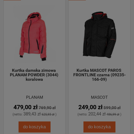
Kurtka damska zimowa 
Kurtka MASCOT PAROS 
PLANAM POWDER (3044) 
FRONTLINE czarna (09235-
koralowa
166-09)
PLANAM
MASCOT
479,00 zł
249,00 zł
769,90 zł
599,00 zł
389,43 zł
202,44 zł
(netto:
625,93 zł
)
(netto:
486,99 zł
)
do koszyka
do koszyka