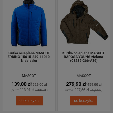
Kurtka ocieplana MASCOT 
Kurtka ocieplana MASCOT 
ERDING 15615-249-11010 
RAPOSA YOUNG zielona 
Niebieska
(08235-266-A36)
MASCOT
MASCOT
139,00 zł
279,90 zł
529,00 zł
459,00 zł
113,01 zł
227,56 zł
(netto:
430,08 zł
)
(netto:
373,17 zł
)
do koszyka
do koszyka