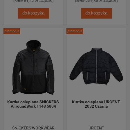
81,22 zł
259,35 zł
(netto:
130,00 zł
)
(netto:
446,34 zł
)
do koszyka
do koszyka
promocja
promocja
Kurtka ocieplana SNICKERS 
Kurtka ocieplana URGENT 
AllroundWork 1148 5804
2032 Czarna
SNICKERS WORKWEAR
URGENT