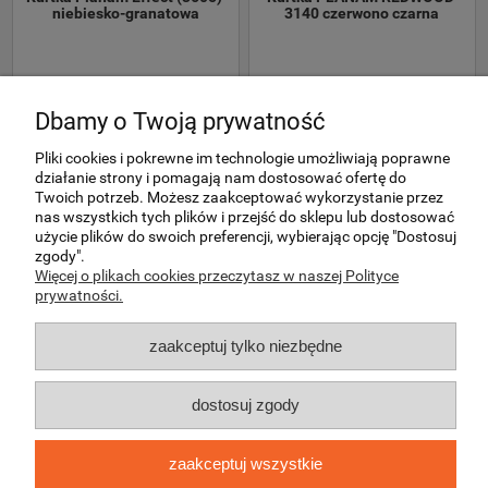
niebiesko-granatowa
3140 czerwono czarna
PLANAM
PLANAM
Dbamy o Twoją prywatność
259,00 zł
248,90 zł
399,00 zł
389,90 zł
210,57 zł
202,36 zł
Pliki cookies i pokrewne im technologie umożliwiają poprawne
(netto:
324,39 zł
)
(netto:
316,99 zł
)
działanie strony i pomagają nam dostosować ofertę do
Twoich potrzeb. Możesz zaakceptować wykorzystanie przez
do koszyka
do koszyka
nas wszystkich tych plików i przejść do sklepu lub dostosować
użycie plików do swoich preferencji, wybierając opcję "Dostosuj
zgody".
promocja
promocja
Więcej o plikach cookies przeczytasz w naszej Polityce
prywatności.
zaakceptuj tylko niezbędne
dostosuj zgody
zaakceptuj wszystkie