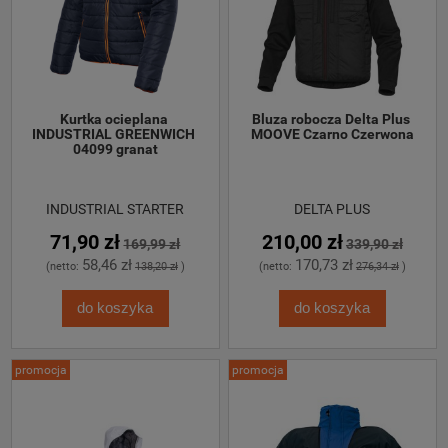
Kurtka ocieplana 
Bluza robocza Delta Plus 
INDUSTRIAL GREENWICH 
MOOVE Czarno Czerwona
04099 granat
INDUSTRIAL STARTER
DELTA PLUS
71,90 zł
210,00 zł
169,99 zł
339,90 zł
58,46 zł
170,73 zł
(netto:
138,20 zł
)
(netto:
276,34 zł
)
do koszyka
do koszyka
promocja
promocja