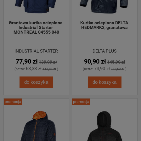
Grantowa kurtka ocieplana 
Kurtka ocieplana DELTA 
Industrial Starter 
HEDMARK2, granatowa
MONTREAL 04555 040
INDUSTRIAL STARTER
DELTA PLUS
77,90 zł
90,90 zł
139,99 zł
145,90 zł
63,33 zł
73,90 zł
(netto:
113,81 zł
)
(netto:
118,62 zł
)
do koszyka
do koszyka
promocja
promocja