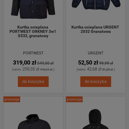
Kurtka ocieplana 
Kurtka ocieplana URGENT 
PORTWEST ORKNEY 3w1 
2032 Granatowa
S532, granatowy
PORTWEST
URGENT
319,00 zł
52,50 zł
549,00 zł
99,99 zł
259,35 zł
42,68 zł
(netto:
446,34 zł
)
(netto:
81,29 zł
)
do koszyka
do koszyka
promocja
promocja