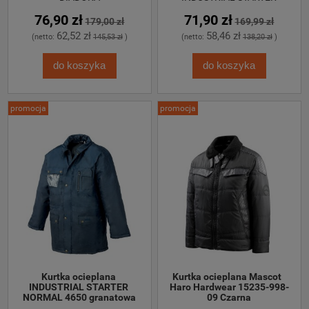
76,90 zł
71,90 zł
179,00 zł
169,99 zł
62,52 zł
58,46 zł
(netto:
145,53 zł
)
(netto:
138,20 zł
)
do koszyka
do koszyka
promocja
promocja
Kurtka ocieplana 
Kurtka ocieplana Mascot  
INDUSTRIAL STARTER 
Haro Hardwear 15235-998-
NORMAL 4650 granatowa
09 Czarna