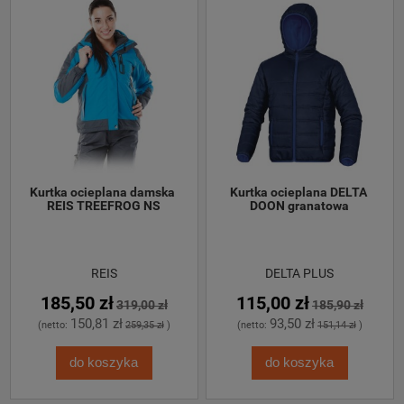
Kurtka ocieplana damska 
Kurtka ocieplana DELTA 
REIS TREEFROG NS
DOON granatowa
REIS
DELTA PLUS
185,50 zł
115,00 zł
319,00 zł
185,90 zł
150,81 zł
93,50 zł
(netto:
259,35 zł
)
(netto:
151,14 zł
)
do koszyka
do koszyka