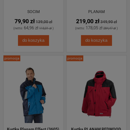
SOCIM
PLANAM
79,90 zł
219,00 zł
139,00 zł
349,90 zł
64,96 zł
178,05 zł
(netto:
113,01 zł
)
(netto:
284,47 zł
)
do koszyka
do koszyka
promocja
promocja
Kurtka Planam Effect (3605) 
Kurtka PLANAM REDWOOD 