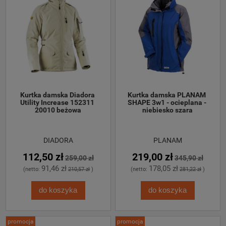
Kurtka damska Diadora 
Kurtka damska PLANAM 
Utility Increase 152311 
SHAPE 3w1 - ocieplana - 
20010 beżowa
niebiesko szara
DIADORA
PLANAM
112,50 zł
219,00 zł
259,00 zł
345,90 zł
91,46 zł
178,05 zł
(netto:
210,57 zł
)
(netto:
281,22 zł
)
do koszyka
do koszyka
promocja
promocja