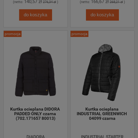
140,57 zł
166,67 zł
(netto:
276,34 zł
)
(netto:
268,21 zł
)
do koszyka
do koszyka
promocja
promocja
Kurtka ocieplana DIDORA 
Kurtka ocieplana 
PADDED ONLY czarna 
INDUSTRIAL GREENWICH 
(702.171657 80013)
04099 czarna
DIADORA
INDUSTRIAL STARTER