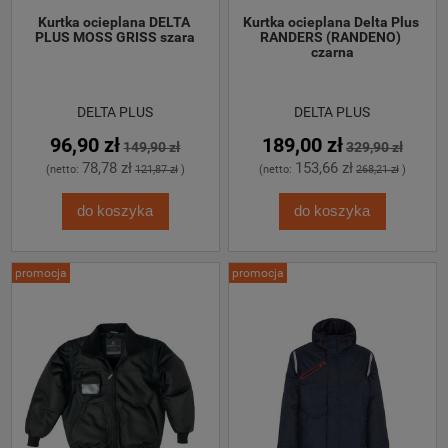
Kurtka ocieplana DELTA 
Kurtka ocieplana Delta Plus 
PLUS MOSS GRISS szara
RANDERS (RANDENO) 
czarna
DELTA PLUS
DELTA PLUS
96,90 zł
189,00 zł
149,90 zł
329,90 zł
78,78 zł
153,66 zł
(netto:
121,87 zł
)
(netto:
268,21 zł
)
do koszyka
do koszyka
promocja
promocja