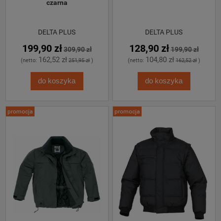
czarna
DELTA PLUS
DELTA PLUS
199,90 zł
128,90 zł
309,90 zł
199,90 zł
162,52 zł
104,80 zł
(netto:
251,95 zł
)
(netto:
162,52 zł
)
do koszyka
do koszyka
promocja
promocja