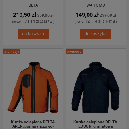
BETA
WAITOMO
210,50 zł
149,00 zł
359,00 zł
259,00 zł
171,14 zł
121,14 zł
(netto:
291,87 zł
)
(netto:
210,57 zł
)
do koszyka
do koszyka
promocja
promocja
Kurtka ocieplana DELTA 
Kurtka ocieplana DELTA 
AREN, pomarańczowo-
EDSON, granatowa