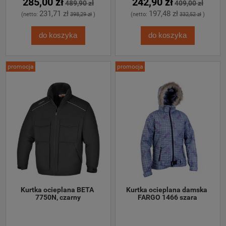
285,00 zł
242,90 zł
489,90 zł
409,00 zł
231,71 zł
197,48 zł
(netto:
398,29 zł
)
(netto:
332,52 zł
)
do koszyka
do koszyka
promocja
promocja
Kurtka ocieplana BETA 
Kurtka ocieplana damska 
7750N, czarny
FARGO 1466 szara