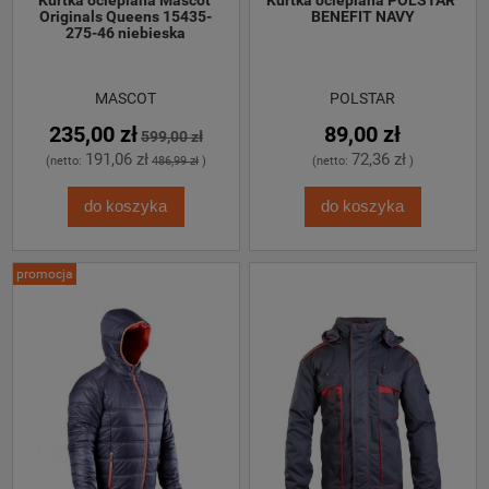
Originals Queens 15435-
BENEFIT NAVY
275-46 niebieska
MASCOT
POLSTAR
235,00 zł
89,00 zł
599,00 zł
191,06 zł
72,36 zł
(netto:
486,99 zł
)
(netto:
)
do koszyka
do koszyka
promocja