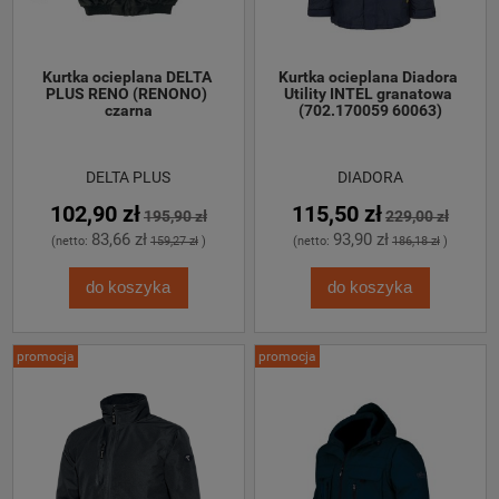
Kurtka ocieplana DELTA 
Kurtka ocieplana Diadora 
PLUS RENO (RENONO) 
Utility INTEL granatowa 
czarna
(702.170059 60063)
DELTA PLUS
DIADORA
102,90 zł
115,50 zł
195,90 zł
229,00 zł
83,66 zł
93,90 zł
(netto:
159,27 zł
)
(netto:
186,18 zł
)
do koszyka
do koszyka
promocja
promocja