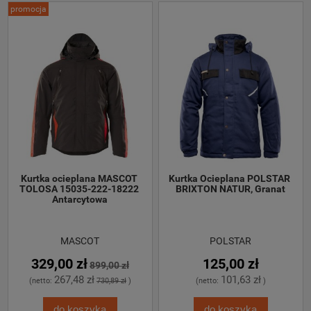
promocja
Kurtka ocieplana MASCOT 
Kurtka Ocieplana POLSTAR 
TOLOSA 15035-222-18222 
BRIXTON NATUR, Granat
Antarcytowa
MASCOT
POLSTAR
329,00 zł
125,00 zł
899,00 zł
267,48 zł
101,63 zł
(netto:
730,89 zł
)
(netto:
)
do koszyka
do koszyka