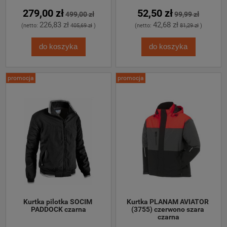
279,00 zł
52,50 zł
499,00 zł
99,99 zł
226,83 zł
42,68 zł
(netto:
405,69 zł
)
(netto:
81,29 zł
)
do koszyka
do koszyka
promocja
promocja
Kurtka pilotka SOCIM 
Kurtka PLANAM AVIATOR 
PADDOCK czarna
(3755) czerwono szara 
czarna