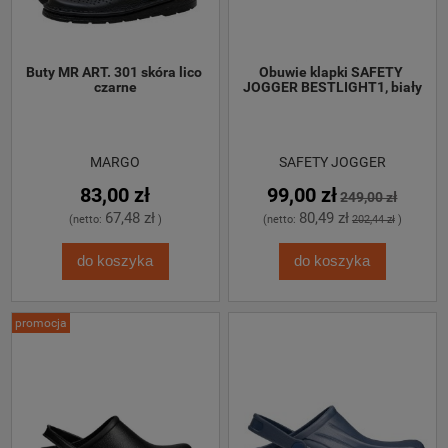
Buty MR ART. 301 skóra lico 
Obuwie klapki SAFETY 
czarne
JOGGER BESTLIGHT1, biały
MARGO
SAFETY JOGGER
83,00 zł
99,00 zł
249,00 zł
67,48 zł
80,49 zł
(netto:
)
(netto:
202,44 zł
)
do koszyka
do koszyka
promocja