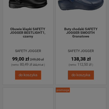
Obuwie klapki SAFETY 
 Buty chodaki SAFETY 
JOGGER BESTLIGHT1, 
JOGGER SMOOTH 
czarny
Granatowe
SAFETY JOGGER
SAFETY JOGGER
99,00 zł
138,38 zł
249,00 zł
80,49 zł
112,50 zł
(netto:
202,44 zł
)
(netto:
)
do koszyka
do koszyka
promocja