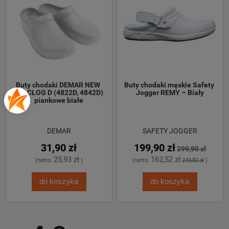
Buty chodaki DEMAR NEW 
Buty chodaki męskie Safety 
EVA CLOG D (4822D, 4842D) 
Jogger REMY – Biały
piankowe białe
DEMAR
SAFETY JOGGER
31,90 zł
199,90 zł
299,90 zł
25,93 zł
162,52 zł
(netto:
)
(netto:
243,82 zł
)
do koszyka
do koszyka