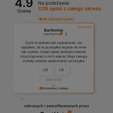
4.9
Na podstawie
1216
opinii
z całego okresu
Ocena
Jak zbieramy opinie?
wyróżniona
Bartlomiej
zweryfikowano
Życie to jednak lubi zaskakiwać, nie
sądziłem, że ta przesyłka dojdzie do mnie
tak szybko. Dzięki takiej obsłudze klienta
chcę kupować u nich więcej. Moje zakupy
zostały solidnie opakowane i przesyłka
doszła bardzo czysta. Firma warta uwagi.
0
4
2026-05-25
Komentarz sklepu
Takie komentarze robią człowiekowi dzień oraz
budują motywację całej firmy. 💪 Bardzo
dziękujemy, Panie Bartłomieju. To naprawdę
zebranych i zweryfikowanych przez
wiele dla nas znaczy, że docenia Pan naszą