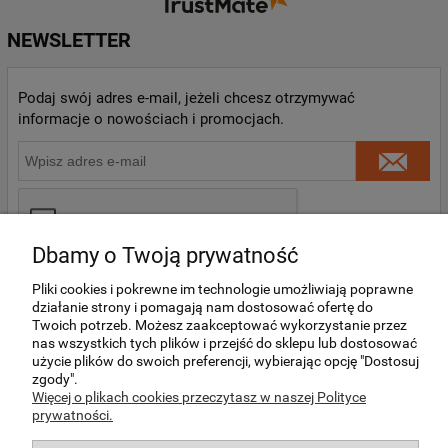
obsługę i jest Pan zadowolony. ❤️ Zapraszamy
ponownie!
NEWSLETTER
Podaj swój adres e-mail, jeżeli chcesz otrzymywać
informacje o nowościach i promocjach.
Dbamy o Twoją prywatność
Pliki cookies i pokrewne im technologie umożliwiają poprawne
działanie strony i pomagają nam dostosować ofertę do
Twoich potrzeb. Możesz zaakceptować wykorzystanie przez
nas wszystkich tych plików i przejść do sklepu lub dostosować
O NAS
użycie plików do swoich preferencji, wybierając opcję "Dostosuj
zgody".
Więcej o plikach cookies przeczytasz w naszej Polityce
prywatności.
MOJE KONTO