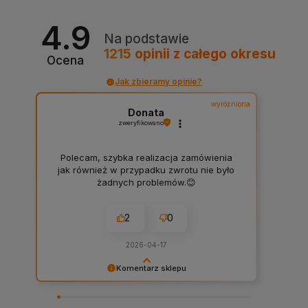
4.9
Na podstawie
1215
opinii
z całego okresu
Ocena
Jak zbieramy opinie?
wyróżniona
Donata
zweryfikowano
Polecam, szybka realizacja zamówienia
jak również w przypadku zwrotu nie było
żadnych problemów.😊
2
0
2026-04-17
Komentarz sklepu
Bardzo dziękujemy za komentarz i polecamy się
na przyszłość! :)