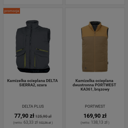
promocja
Kamizelka ocieplana DELTA 
Kamizelka ocieplana 
SIERRA2, szara
dwustronna PORTWEST 
KA361, brązowy
DELTA PLUS
PORTWEST
77,90 zł
169,90 zł
125,90 zł
63,33 zł
138,13 zł
(netto:
102,36 zł
)
(netto:
)