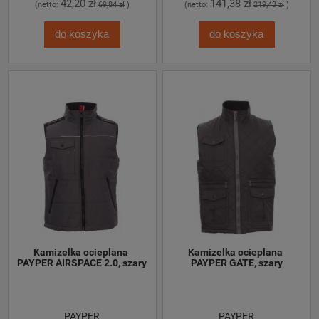
42,20 zł
141,38 zł
(netto:
69,84 zł
)
(netto:
219,43 zł
)
do koszyka
do koszyka
Kamizelka ocieplana 
Kamizelka ocieplana 
PAYPER AIRSPACE 2.0, szary
PAYPER GATE, szary
PAYPER
PAYPER