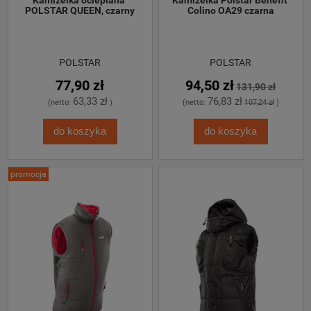
POLSTAR QUEEN, czarny
Colino OA29 czarna
POLSTAR
POLSTAR
77,90 zł
94,50 zł
131,90 zł
63,33 zł
76,83 zł
(netto:
)
(netto:
107,24 zł
)
do koszyka
do koszyka
promocja