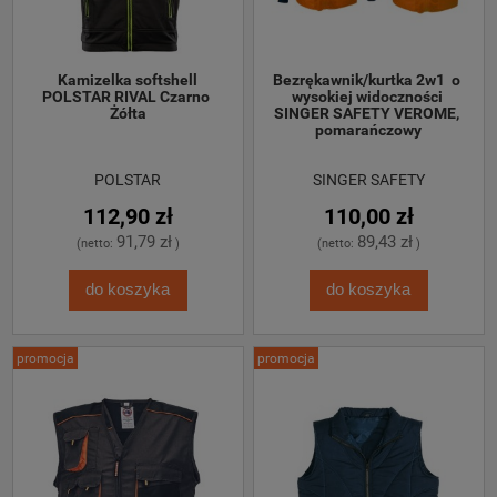
 Kamizelka softshell 
Bezrękawnik/kurtka 2w1  o 
POLSTAR RIVAL Czarno 
wysokiej widoczności 
Żółta
SINGER SAFETY VEROME, 
pomarańczowy
POLSTAR
SINGER SAFETY
112,90 zł
110,00 zł
91,79 zł
89,43 zł
(netto:
)
(netto:
)
do koszyka
do koszyka
promocja
promocja