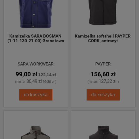
Kamizelka SARA BOSMAN 
Kamizelka softshell PAYPER 
(1-11-130-21-00) Granatowa
CORK, antracyt
SARA WORKWEAR
PAYPER
99,00 zł
156,60 zł
122,14 zł
80,49 zł
127,32 zł
(netto:
99,30 zł
)
(netto:
)
do koszyka
do koszyka