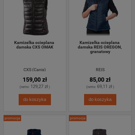
Kamizelka ocieplana 
Kamizelka ocieplana 
damska CXS OMAK
damska REIS OREGON, 
granatowy
CXS (Canis)
REIS
159,00 zł
85,00 zł
129,27 zł
69,11 zł
(netto:
)
(netto:
)
do koszyka
do koszyka
promocja
promocja