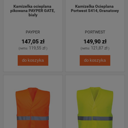
Kamizelka ocieplana 
Kamizelka Ocieplana 
pikowana PAYPER GATE, 
Portwest S414, Granatowy
biały
PAYPER
PORTWEST
147,05 zł
149,90 zł
119,55 zł
121,87 zł
(netto:
)
(netto:
)
do koszyka
do koszyka