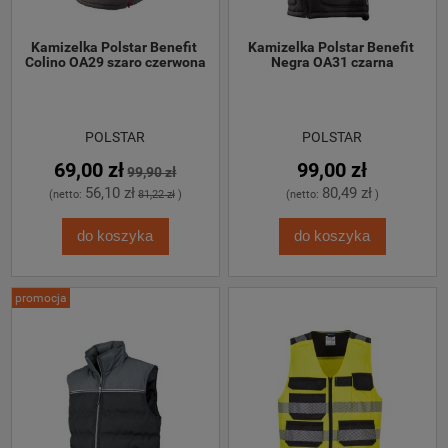
Kamizelka Polstar Benefit 
Kamizelka Polstar Benefit 
Colino OA29 szaro czerwona
Negra OA31 czarna
POLSTAR
POLSTAR
69,00 zł
99,00 zł
99,90 zł
56,10 zł
80,49 zł
(netto:
81,22 zł
)
(netto:
)
do koszyka
do koszyka
promocja