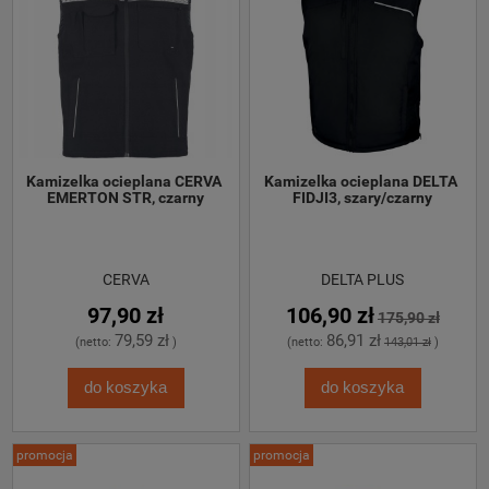
Kamizelka ocieplana CERVA 
Kamizelka ocieplana DELTA 
EMERTON STR, czarny
FIDJI3, szary/czarny
CERVA
DELTA PLUS
97,90 zł
106,90 zł
175,90 zł
79,59 zł
86,91 zł
(netto:
)
(netto:
143,01 zł
)
do koszyka
do koszyka
promocja
promocja