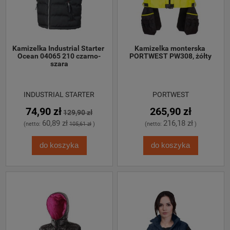
Kamizelka Industrial Starter 
Kamizelka monterska 
Ocean 04065 210 czarno-
PORTWEST PW308, żółty
szara
INDUSTRIAL STARTER
PORTWEST
74,90 zł
265,90 zł
129,90 zł
60,89 zł
216,18 zł
(netto:
105,61 zł
)
(netto:
)
do koszyka
do koszyka