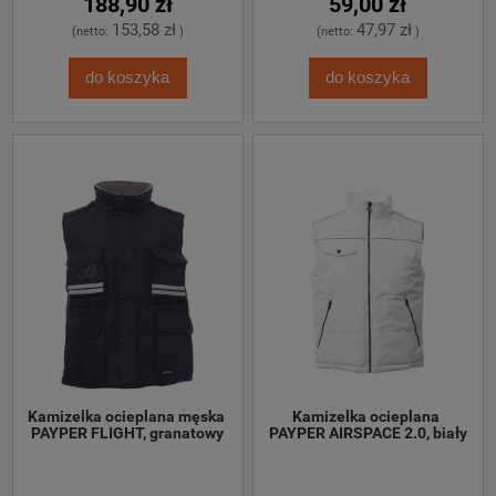
188,90 zł
59,00 zł
153,58 zł
47,97 zł
(netto:
)
(netto:
)
do koszyka
do koszyka
Kamizelka ocieplana męska 
Kamizelka ocieplana 
PAYPER FLIGHT, granatowy
PAYPER AIRSPACE 2.0, biały