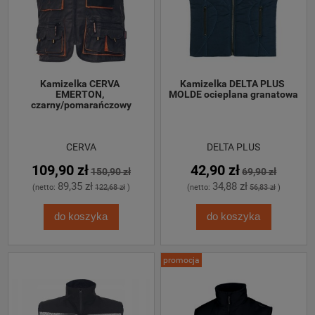
Kamizelka CERVA 
Kamizelka DELTA PLUS 
EMERTON, 
MOLDE ocieplana granatowa
czarny/pomarańczowy
CERVA
DELTA PLUS
109,90 zł
42,90 zł
150,90 zł
69,90 zł
89,35 zł
34,88 zł
(netto:
122,68 zł
)
(netto:
56,83 zł
)
do koszyka
do koszyka
promocja