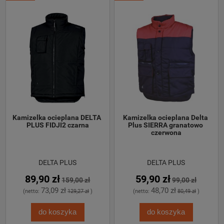
Kamizelka ocieplana DELTA 
Kamizelka ocieplana Delta 
PLUS FIDJI2 czarna
Plus SIERRA granatowo 
czerwona
DELTA PLUS
DELTA PLUS
89,90 zł
59,90 zł
159,00 zł
99,00 zł
73,09 zł
48,70 zł
(netto:
129,27 zł
)
(netto:
80,49 zł
)
do koszyka
do koszyka