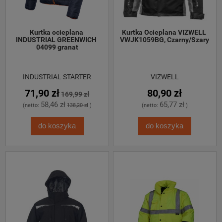
Kurtka ocieplana 
Kurtka Ocieplana VIZWELL 
INDUSTRIAL GREENWICH 
VWJK1059BG, Czarny/Szary
04099 granat
INDUSTRIAL STARTER
VIZWELL
71,90 zł
80,90 zł
169,99 zł
58,46 zł
65,77 zł
(netto:
138,20 zł
)
(netto:
)
do koszyka
do koszyka