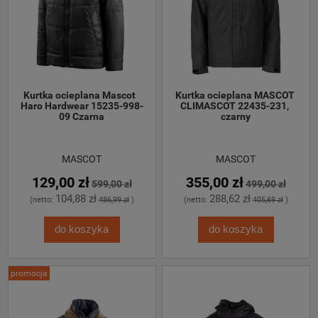
Kurtka ocieplana Mascot  
Kurtka ocieplana MASCOT 
Haro Hardwear 15235-998-
CLIMASCOT 22435-231, 
09 Czarna
czarny
MASCOT
MASCOT
129,00 zł
355,00 zł
599,00 zł
499,00 zł
104,88 zł
288,62 zł
(netto:
486,99 zł
)
(netto:
405,69 zł
)
do koszyka
do koszyka
promocja