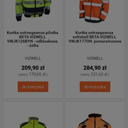
Kurtka ostrzegawcza pilotka 
Kurtka ostrzegawcza 
BETA VIZWELL 
softshell BETA VIZWELL 
VWJK126BYN - odblaskowa 
VWJK177ON  pomarańczowa
- żółta
VIZWELL
VIZWELL
209,90 zł
284,90 zł
170,65 zł
231,63 zł
(netto:
)
(netto:
)
do koszyka
do koszyka