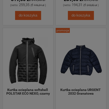
259,35 zł
194,31 zł
(netto:
446,34 zł
)
(netto:
243,82 zł
)
do koszyka
do koszyka
promocja
Kurtka ocieplana softshell 
Kurtka ocieplana URGENT 
POLSTAR ECO NEXO, czarny
2032 Granatowa