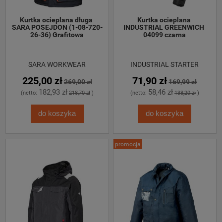
Kurtka ocieplana długa 
Kurtka ocieplana 
SARA POSEJDON (1-08-720-
INDUSTRIAL GREENWICH 
26-36) Grafitowa
04099 czarna
SARA WORKWEAR
INDUSTRIAL STARTER
225,00 zł
71,90 zł
269,00 zł
169,99 zł
182,93 zł
58,46 zł
(netto:
218,70 zł
)
(netto:
138,20 zł
)
do koszyka
do koszyka
promocja