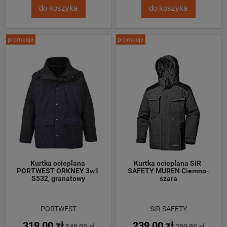
do koszyka
do koszyka
promocja
promocja
Kurtka ocieplana 
Kurtka ocieplana SIR 
PORTWEST ORKNEY 3w1 
SAFETY MUREN Ciemno-
S532, granatowy
szara
PORTWEST
SIR SAFETY
319,00 zł
239,00 zł
549,00 zł
299,90 zł