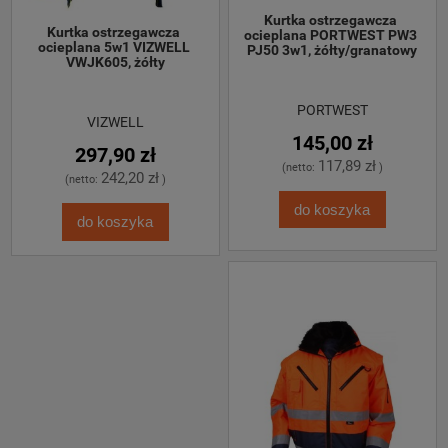
Kurtka ostrzegawcza 
Kurtka ostrzegawcza 
ocieplana PORTWEST PW3 
ocieplana 5w1 VIZWELL 
PJ50 3w1, żółty/granatowy
VWJK605, żółty
PORTWEST
VIZWELL
145,00 zł
297,90 zł
117,89 zł
(netto:
)
242,20 zł
(netto:
)
do koszyka
do koszyka