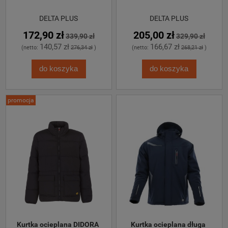
DELTA PLUS
DELTA PLUS
172,90 zł
205,00 zł
339,90 zł
329,90 zł
140,57 zł
166,67 zł
(netto:
276,34 zł
)
(netto:
268,21 zł
)
do koszyka
do koszyka
promocja
Kurtka ocieplana DIDORA 
Kurtka ocieplana długa 