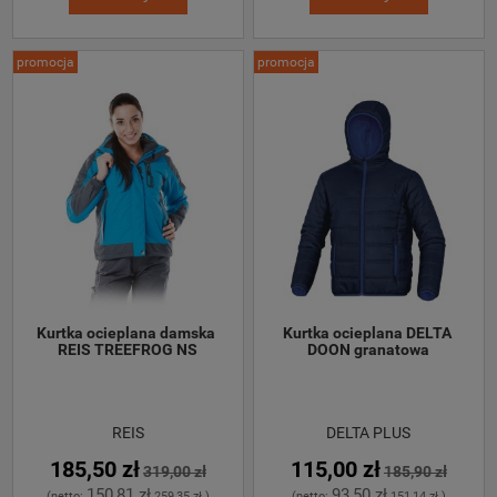
promocja
promocja
Kurtka ocieplana damska 
Kurtka ocieplana DELTA 
REIS TREEFROG NS
DOON granatowa
REIS
DELTA PLUS
185,50 zł
115,00 zł
319,00 zł
185,90 zł
150,81 zł
93,50 zł
(netto:
259,35 zł
)
(netto:
151,14 zł
)