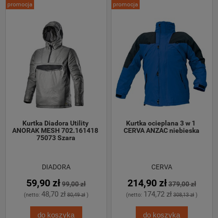
promocja
promocja
Kurtka Diadora Utility 
Kurtka ocieplana 3 w 1 
ANORAK MESH 702.161418 
CERVA ANZAC niebieska
75073 Szara
DIADORA
CERVA
59,90 zł
214,90 zł
99,00 zł
379,00 zł
48,70 zł
174,72 zł
(netto:
80,49 zł
)
(netto:
308,13 zł
)
do koszyka
do koszyka