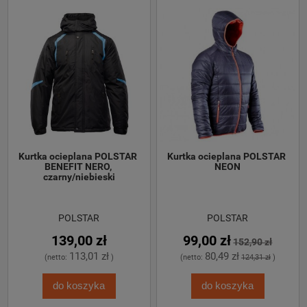
Kurtka ocieplana POLSTAR 
Kurtka ocieplana POLSTAR 
BENEFIT NERO, 
NEON
czarny/niebieski
POLSTAR
POLSTAR
139,00 zł
99,00 zł
152,90 zł
113,01 zł
80,49 zł
(netto:
)
(netto:
124,31 zł
)
do koszyka
do koszyka