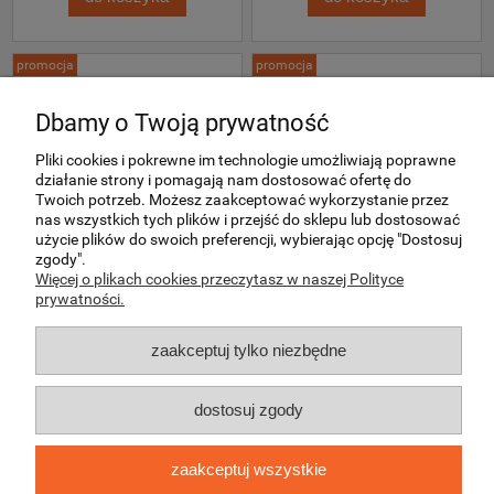
promocja
promocja
Dbamy o Twoją prywatność
Pliki cookies i pokrewne im technologie umożliwiają poprawne
działanie strony i pomagają nam dostosować ofertę do
Twoich potrzeb. Możesz zaakceptować wykorzystanie przez
nas wszystkich tych plików i przejść do sklepu lub dostosować
użycie plików do swoich preferencji, wybierając opcję "Dostosuj
zgody".
Więcej o plikach cookies przeczytasz w naszej Polityce
prywatności.
Kurtka Softshell Delta Plus 
Kurtka Softshell Delta Plus 
MYSEN (MYSENGJxx) Szaro 
MYSEN (MYSENNRxx) 
zaakceptuj tylko niezbędne
Żółta
Czarno Czerwona
dostosuj zgody
DELTA PLUS
DELTA PLUS
102,90 zł
127,90 zł
zaakceptuj wszystkie
159,90 zł
219,90 zł
83,66 zł
103,98 zł