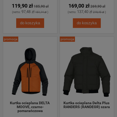
119,90 zł
169,00 zł
185,90 zł
269,90 zł
97,48 zł
137,40 zł
(netto:
151,14 zł
)
(netto:
219,43 zł
)
do koszyka
do koszyka
promocja
promocja
Kurtka ocieplana DELTA 
Kurtka ocieplana Delta Plus 
MOOVE, czarno-
RANDERS (RANDEGR) szara
pomarańczowa