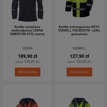
Kurtka ocieplana 
Kurtka ostrzegawcza BETA 
wodoodporna CERVA 
VIZWELL VWJK05YN - żółto 
EMERTON STR, czarny
granatowa
CERVA
VIZWELL
189,90 zł
127,90 zł
154,39 zł
103,98 zł
(netto:
)
(netto:
)
do koszyka
do koszyka