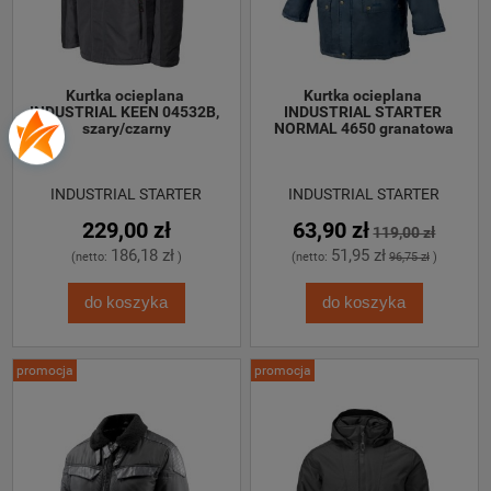
Kurtka ocieplana 
Kurtka ocieplana 
INDUSTRIAL KEEN 04532B, 
INDUSTRIAL STARTER 
szary/czarny
NORMAL 4650 granatowa
INDUSTRIAL STARTER
INDUSTRIAL STARTER
229,00 zł
63,90 zł
119,00 zł
186,18 zł
51,95 zł
(netto:
)
(netto:
96,75 zł
)
do koszyka
do koszyka
promocja
promocja