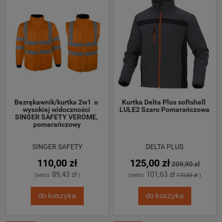
Bezrękawnik/kurtka 2w1  o 
Kurtka Delta Plus softshell 
wysokiej widoczności 
LULE2 Szaro Pomarańczowa
SINGER SAFETY VEROME, 
pomarańczowy
SINGER SAFETY
DELTA PLUS
110,00 zł
125,00 zł
209,90 zł
89,43 zł
101,63 zł
(netto:
)
(netto:
170,65 zł
)
do koszyka
do koszyka