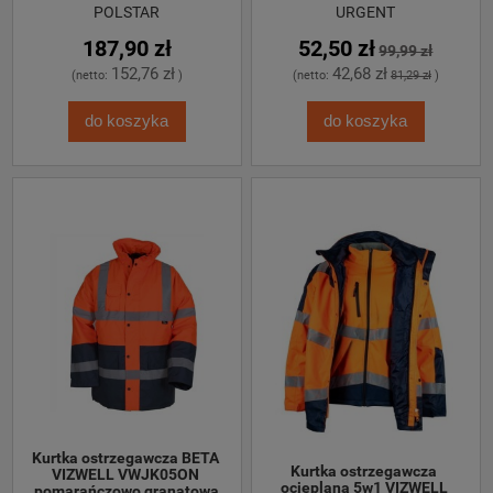
POLSTAR
URGENT
187,90 zł
52,50 zł
99,99 zł
152,76 zł
42,68 zł
(netto:
)
(netto:
81,29 zł
)
do koszyka
do koszyka
Kurtka ostrzegawcza BETA 
Kurtka ostrzegawcza 
VIZWELL VWJK05ON 
ocieplana 5w1 VIZWELL 
pomarańczowo granatowa