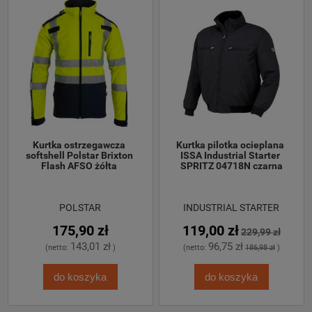
Kurtka ostrzegawcza 
Kurtka pilotka ocieplana 
softshell Polstar Brixton 
ISSA Industrial Starter 
Flash AFSO żółta 
SPRITZ 04718N czarna
POLSTAR
INDUSTRIAL STARTER
175,90 zł
119,00 zł
229,99 zł
143,01 zł
96,75 zł
(netto:
)
(netto:
186,98 zł
)
do koszyka
do koszyka