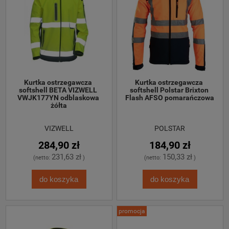
Kurtka ostrzegawcza 
Kurtka ostrzegawcza 
softshell BETA VIZWELL 
softshell Polstar Brixton 
VWJK177YN odblaskowa 
Flash AFSO pomarańczowa
żółta
VIZWELL
POLSTAR
284,90 zł
184,90 zł
231,63 zł
150,33 zł
(netto:
)
(netto:
)
do koszyka
do koszyka
promocja