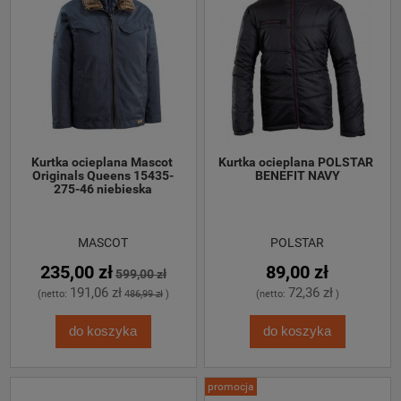
Kurtka ocieplana Mascot 
Kurtka ocieplana POLSTAR 
Originals Queens 15435-
BENEFIT NAVY
275-46 niebieska
MASCOT
POLSTAR
235,00 zł
89,00 zł
599,00 zł
191,06 zł
72,36 zł
(netto:
486,99 zł
)
(netto:
)
do koszyka
do koszyka
promocja