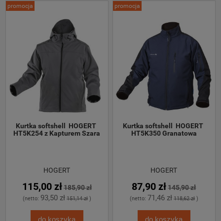
promocja
promocja
Kurtka softshell  HOGERT 
Kurtka softshell  HOGERT 
HT5K254 z Kapturem Szara
HT5K350 Granatowa
HOGERT
HOGERT
115,00 zł
87,90 zł
185,90 zł
145,90 zł
93,50 zł
71,46 zł
(netto:
151,14 zł
)
(netto:
118,62 zł
)
do koszyka
do koszyka