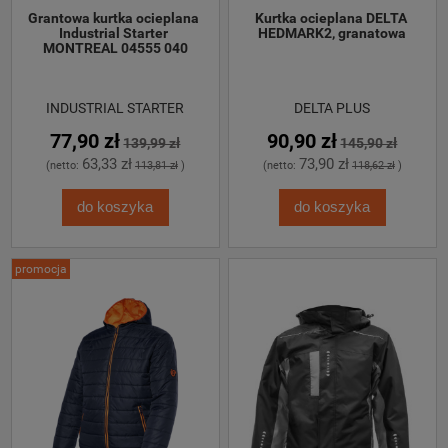
Grantowa kurtka ocieplana 
Kurtka ocieplana DELTA 
Industrial Starter 
HEDMARK2, granatowa
MONTREAL 04555 040
INDUSTRIAL STARTER
DELTA PLUS
77,90 zł
90,90 zł
139,99 zł
145,90 zł
63,33 zł
73,90 zł
(netto:
113,81 zł
)
(netto:
118,62 zł
)
do koszyka
do koszyka
promocja