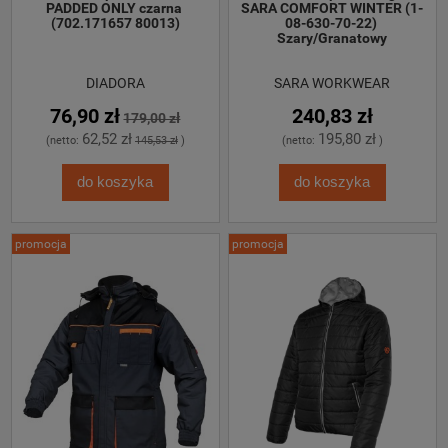
PADDED ONLY czarna 
SARA COMFORT WINTER (1-
(702.171657 80013)
08-630-70-22) 
Szary/Granatowy
DIADORA
SARA WORKWEAR
76,90 zł
240,83 zł
179,00 zł
62,52 zł
195,80 zł
(netto:
145,53 zł
)
(netto:
)
do koszyka
do koszyka
promocja
promocja