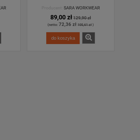
EAR
Producent:
SARA WORKWEAR
89,00 zł
129,90 zł
72,36 zł
(netto:
105,61 zł
)
do koszyka