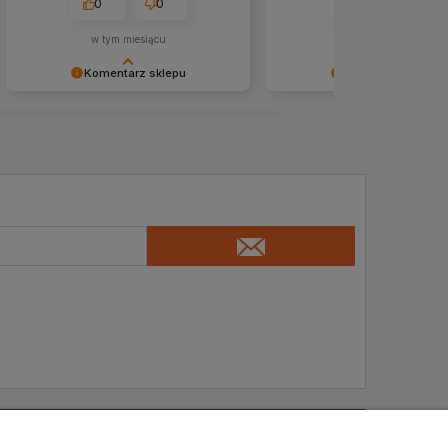
0
0
0
0
mnie w mgnieniu oka. Świetna
obsługa. 👍️
w tym miesiącu
w tym miesiącu
Komentarz sklepu
Komentarz sklepu
Super, że udało nam się sprostać
Dziękujemy serdecznie za
Pani oczekiwaniom! 💪❤️
rekomendację i polecamy si
Pozdrawiamy serdecznie i
przyszłość! 🤝❤️
zapraszamy ponownie
INFORMACJE O PRODUKTACH