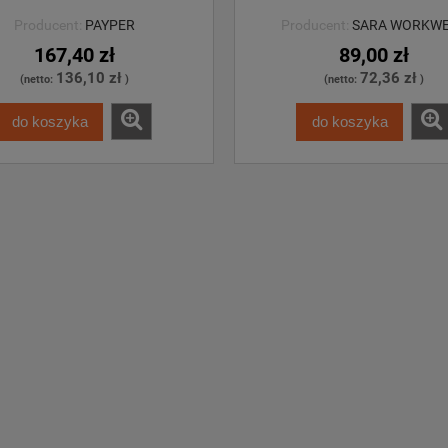
Producent:
PAYPER
Producent:
SARA WORKW
167,40 zł
89,00 zł
136,10 zł
72,36 zł
(netto:
)
(netto:
)
do koszyka
do koszyka