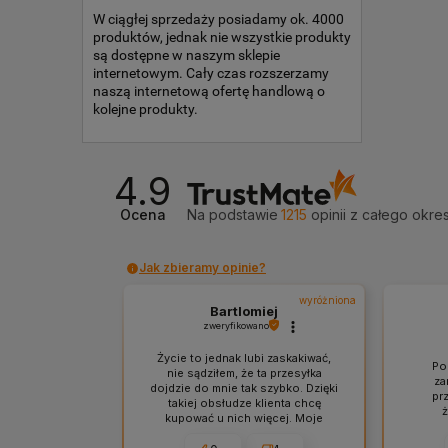
W ciągłej sprzedaży posiadamy ok. 4000
produktów, jednak nie wszystkie produkty
są dostępne w naszym sklepie
internetowym. Cały czas rozszerzamy
naszą internetową ofertę handlową o
kolejne produkty.
4.9
Ocena
Na podstawie
1215
opinii
z całego okre
Jak zbieramy opinie?
wyróżniona
Bartlomiej
zweryfikowano
Życie to jednak lubi zaskakiwać,
Po
nie sądziłem, że ta przesyłka
za
dojdzie do mnie tak szybko. Dzięki
pr
takiej obsłudze klienta chcę
kupować u nich więcej. Moje
zakupy zostały solidnie
opakowane i przesyłka doszła