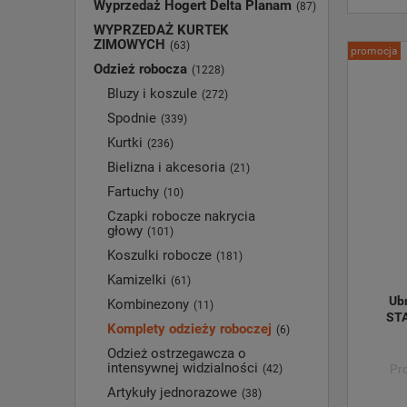
Wyprzedaż Hogert Delta Planam
(87)
WYPRZEDAŻ KURTEK
ZIMOWYCH
(63)
promocja
Odzież robocza
(1228)
Bluzy i koszule
(272)
Spodnie
(339)
Kurtki
(236)
Bielizna i akcesoria
(21)
Fartuchy
(10)
Czapki robocze nakrycia
głowy
(101)
Koszulki robocze
(181)
Kamizelki
(61)
Ub
Kombinezony
(11)
STA
Komplety odzieży roboczej
(6)
Odzież ostrzegawcza o
intensywnej widzialności
Pr
(42)
Artykuły jednorazowe
(38)