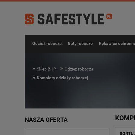
Odzież robocza
Buty robocze
Rękawice ochronn
»
»
Sklep BHP
Odzież robocza
»
Komplety odzieży roboczej
KOMPL
NASZA OFERTA
SORTU