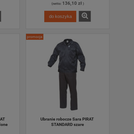
136,10 zł
(netto:
)
do koszyka
promocja
AT 
Ubranie robocze Sara PIRAT 
lone
STANDARD szare