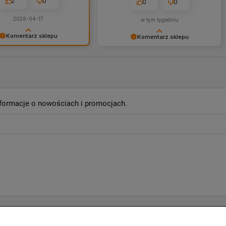
2
0
0
0
2026-04-17
w tym tygodniu
Komentarz sklepu
Komentarz sklepu
dziękujemy za komentarz i
Dziękujemy, Panie Piotrze, i
 się na przyszłość! :)
zapraszamy ponownie! ❤️
informacje o nowościach i promocjach.
 KONTO
REGULAMINY I DODATKOWE