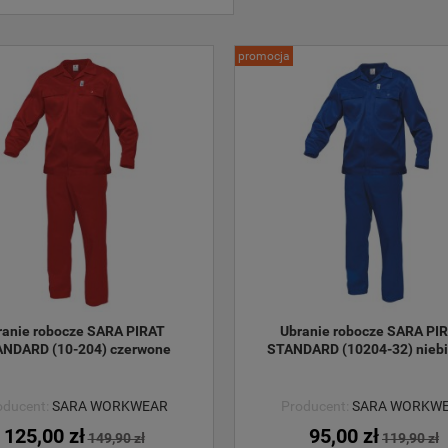
promocja
ranie robocze SARA PIRAT 
Ubranie robocze SARA PIR
NDARD (10-204) czerwone
STANDARD (10204-32) niebi
oducent:
SARA WORKWEAR
Producent:
SARA WORKW
125,00 zł
95,00 zł
149,90 zł
119,90 zł