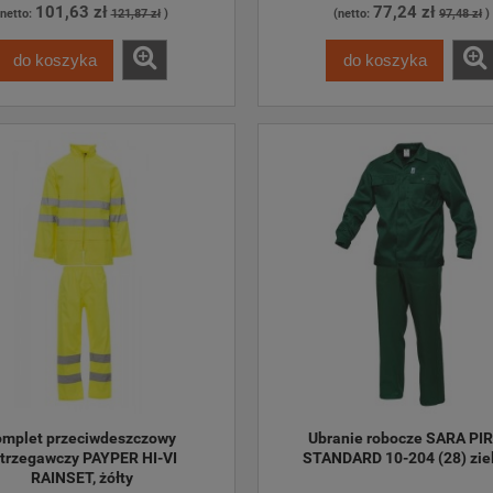
101,63 zł
77,24 zł
(netto:
121,87 zł
)
(netto:
97,48 zł
)
do koszyka
do koszyka
mplet przeciwdeszczowy 
Ubranie robocze SARA PIR
trzegawczy PAYPER HI-VI 
STANDARD 10-204 (28) zie
RAINSET, żółty