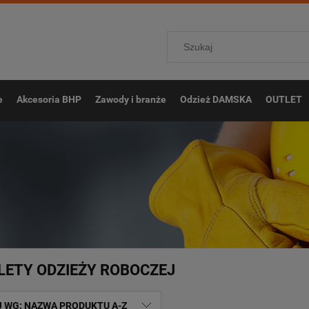
e
Akcesoria BHP
Zawody i branże
Odzież DAMSKA
OUTLET
ETY ODZIEŻY ROBOCZEJ
J WG:
NAZWA PRODUKTU A-Z