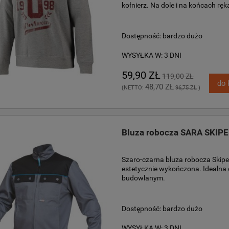
kołnierz. Na dole i na końcach r
Dostępność:
bardzo dużo
WYSYŁKA W:
3 DNI
59,90 ZŁ
119,00 ZŁ
do 
48,70 ZŁ
(NETTO:
96,75 ZŁ
)
Bluza robocza SARA SKIPE
Szaro-czarna bluza robocza Skipe
estetycznie wykończona. Idealna
budowlanym.
Dostępność:
bardzo dużo
WYSYŁKA W:
3 DNI