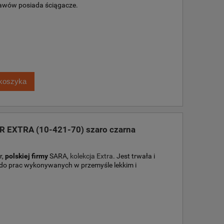
ękawów posiada ściągacze.
koszyka
R EXTRA (10-421-70) szaro czarna
r,
polskiej firmy
SARA,
kolekcja Extra
. Jest trwała i
 do prac wykonywanych w przemyśle lekkim i