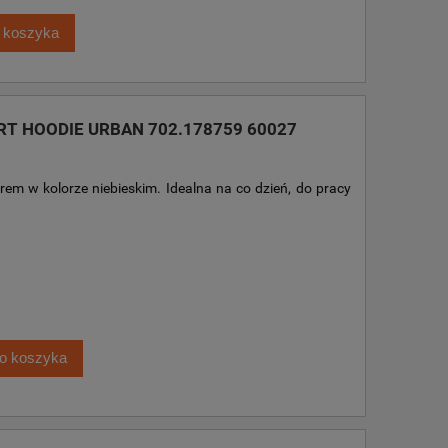
 koszyka
RT HOODIE URBAN 702.178759 60027
em w kolorze niebieskim. Idealna na co dzień, do pracy
o koszyka