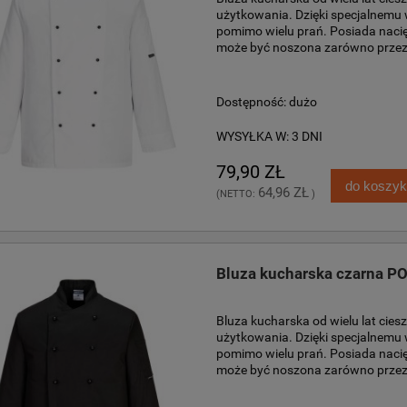
użytkowania. Dzięki specjalnemu 
pomimo wielu prań. Posiada nacię
może być noszona zarówno przez k
Dostępność:
dużo
WYSYŁKA W:
3 DNI
79,90 ZŁ
do koszy
64,96 ZŁ
(NETTO:
)
Bluza kucharska czarna 
Bluza kucharska od wielu lat cie
użytkowania. Dzięki specjalnemu 
pomimo wielu prań. Posiada nacię
może być noszona zarówno przez k