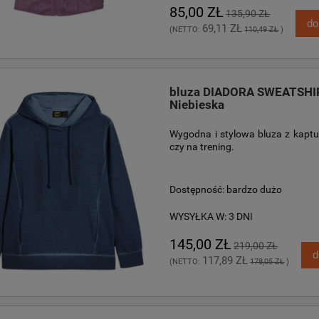
85,00 ZŁ
135,90 ZŁ
do
69,11 ZŁ
(NETTO:
110,49 ZŁ
)
bluza DIADORA SWEATSHI
Niebieska
Wygodna i stylowa bluza z kaptur
czy na trening.
Dostępność:
bardzo dużo
WYSYŁKA W:
3 DNI
145,00 ZŁ
219,00 ZŁ
d
117,89 ZŁ
(NETTO:
178,05 ZŁ
)