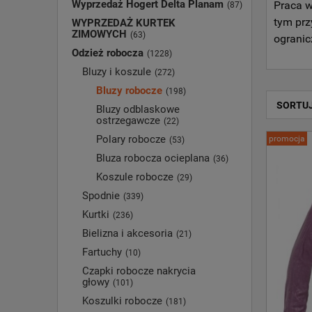
Wyprzedaż Hogert Delta Planam
Praca w
(87)
tym prz
WYPRZEDAŻ KURTEK
ZIMOWYCH
(63)
ogranic
Odzież robocza
(1228)
Bluzy i koszule
(272)
Bluzy robocze
(198)
SORTU
Bluzy odblaskowe
ostrzegawcze
(22)
Polary robocze
promocja
(53)
Bluza robocza ocieplana
(36)
Koszule robocze
(29)
Spodnie
(339)
Kurtki
(236)
Bielizna i akcesoria
(21)
Fartuchy
(10)
Czapki robocze nakrycia
głowy
(101)
Koszulki robocze
(181)