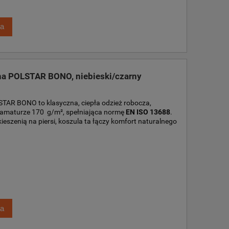
ka
na POLSTAR BONO, niebieski/czarny
TAR BONO to klasyczna, ciepła odzież robocza,
amaturze 170 g/m², spełniająca normę
EN ISO 13688
.
kieszenią na piersi, koszula ta łączy komfort naturalnego
ka