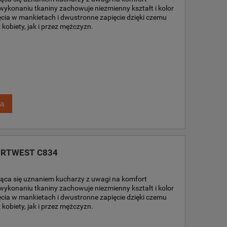
wykonaniu tkaniny zachowuje niezmienny kształt i kolor
cia w mankietach i dwustronne zapięcie dzięki czemu
obiety, jak i przez mężczyzn.
ka
PORTWEST C834
sząca się uznaniem kucharzy z uwagi na komfort
wykonaniu tkaniny zachowuje niezmienny kształt i kolor
cia w mankietach i dwustronne zapięcie dzięki czemu
obiety, jak i przez mężczyzn.