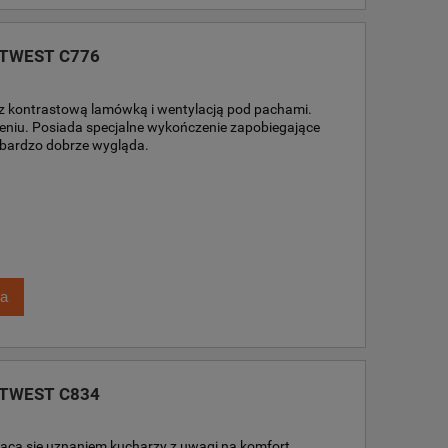
ORTWEST C776
 z kontrastową lamówką i wentylacją pod pachami.
mieniu. Posiada specjalne wykończenie zapobiegające
 bardzo dobrze wygląda.
ka
ORTWEST C834
sząca się uznaniem kucharzy z uwagi na komfort