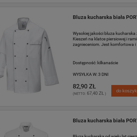
Bluza kucharska biała P
Wysokiej jakości bluza kucharska
Kieszeń na klatce piersiowej i ra
zagnieceniom. Jest komfortowa i
Dostępność:
kilkanaście
WYSYŁKA W:
3 DNI
82,90 ZŁ
do koszy
67,40 ZŁ
(NETTO:
)
Bluza kucharska biała P
Bluza kucharska od wielu lat cie