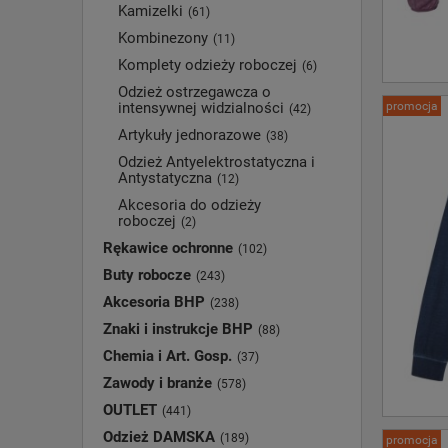
Kamizelki
(61)
Kombinezony
(11)
Komplety odzieży roboczej
(6)
Odzież ostrzegawcza o
intensywnej widzialności
promocja
(42)
Artykuły jednorazowe
(38)
Odzież Antyelektrostatyczna i
Antystatyczna
(12)
Akcesoria do odzieży
roboczej
(2)
Rękawice ochronne
(102)
Buty robocze
(243)
Akcesoria BHP
(238)
Znaki i instrukcje BHP
(88)
Chemia i Art. Gosp.
(37)
Zawody i branże
(578)
OUTLET
(441)
Odzież DAMSKA
(189)
promocja