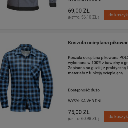
69,00 ZŁ
do koszy
56,10 ZŁ
(NETTO:
)
Koszula ocieplana pikowa
Koszula ocieplana pikowana POLS
wykonana w 100% z bawełny o gr
Zapinana na guziki, z praktyczną 
materiału z funkcją ocieplającą.
Dostępność:
dużo
WYSYŁKA W:
3 DNI
75,00 ZŁ
do koszy
60,98 ZŁ
(NETTO:
)