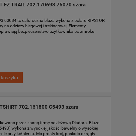
AT FZ TRAIL 702.170693 75070 szara
3 60084 to całoroczna bluza wykona z polaru RIPSTOP.
na odzieży biegowej i trekingowej. Elementy
oprawiają bezpieczeństwo użytkownika po zmroku.
 koszyka
EATSHIRT 702.161800 C5493 szara
kowana przez znaną firmę odzieżową Diadora. Bluza
93) wykona z wysokiej jakości bawełny o wysokiej
ie przy kołnierzu. Ma prosty krój, posiada okrągły