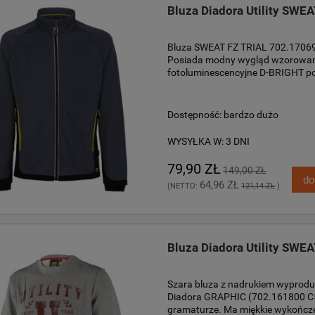
Bluza Diadora Utility SWE
Bluza SWEAT FZ TRIAL 702.17069
Posiada modny wygląd wzorowany 
fotoluminescencyjne D-BRIGHT p
Dostępność:
bardzo dużo
WYSYŁKA W:
3 DNI
79,90 ZŁ
149,00 ZŁ
do
64,96 ZŁ
(NETTO:
121,14 ZŁ
)
Bluza Diadora Utility SW
Szara bluza z nadrukiem wyprodu
Diadora GRAPHIC (702.161800 C54
gramaturze. Ma miękkie wykończen