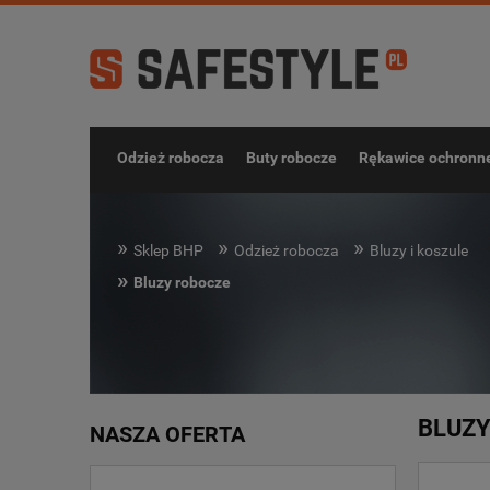
Odzież robocza
Buty robocze
Rękawice ochronn
»
»
»
Sklep BHP
Odzież robocza
Bluzy i koszule
»
Bluzy robocze
BLUZY
NASZA OFERTA