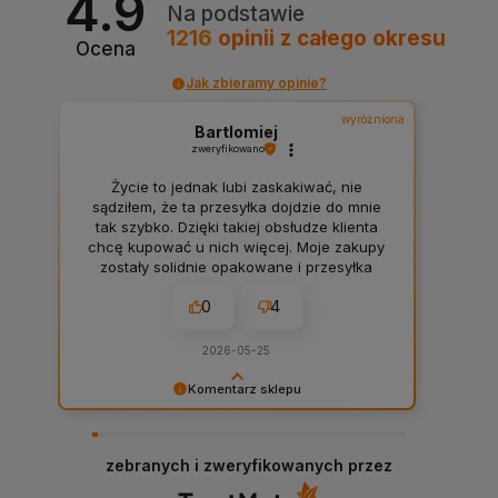
4.9
Na podstawie
1216
opinii
z całego okresu
Ocena
Jak zbieramy opinie?
wyróżniona
Bartlomiej
zweryfikowano
Życie to jednak lubi zaskakiwać, nie
sądziłem, że ta przesyłka dojdzie do mnie
tak szybko. Dzięki takiej obsłudze klienta
chcę kupować u nich więcej. Moje zakupy
zostały solidnie opakowane i przesyłka
doszła bardzo czysta. Firma warta uwagi.
0
4
2026-05-25
Komentarz sklepu
Takie komentarze robią człowiekowi dzień oraz
budują motywację całej firmy. 💪 Bardzo
dziękujemy, Panie Bartłomieju. To naprawdę
zebranych i zweryfikowanych przez
wiele dla nas znaczy, że docenia Pan naszą