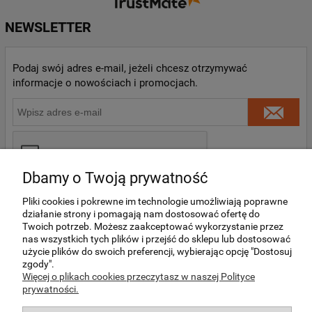
obsługę i jest Pan zadowolony. ❤️ Zapraszamy
ponownie!
NEWSLETTER
Podaj swój adres e-mail, jeżeli chcesz otrzymywać
informacje o nowościach i promocjach.
Dbamy o Twoją prywatność
Pliki cookies i pokrewne im technologie umożliwiają poprawne
działanie strony i pomagają nam dostosować ofertę do
Twoich potrzeb. Możesz zaakceptować wykorzystanie przez
nas wszystkich tych plików i przejść do sklepu lub dostosować
O NAS
użycie plików do swoich preferencji, wybierając opcję "Dostosuj
zgody".
Więcej o plikach cookies przeczytasz w naszej Polityce
prywatności.
MOJE KONTO